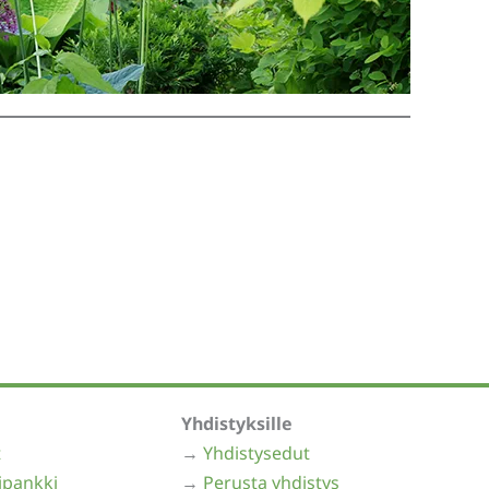
Yhdistyksille
t
→
Yhdistysedut
ipankki
→
Perusta yhdistys