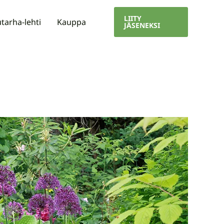
LIITY
tarha-lehti
Kauppa
JÄSENEKSI