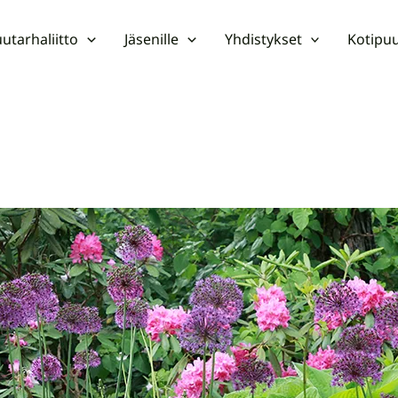
utarhaliitto
Jäsenille
Yhdistykset
Kotipuu