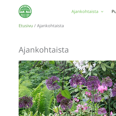
Siirry
sisältöön
Ajankohtaista
Pu
Etusivu
Ajankohtaista
Ajankohtaista