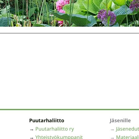
Puutarhaliitto
Jäsenille
→
Puutarhaliitto ry
→
Jäsenedu
→
Yhteistyökumppanit
→
Materiaal