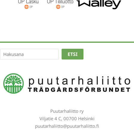
Etsi
ETSI
Puutarhaliitto ry
Viljatie 4 C, 00700 Helsinki
puutarhaliitto@puutarhaliitto.fi