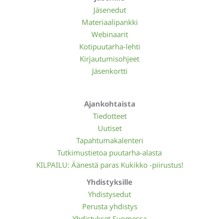
Jäsenedut
Materiaalipankki
Webinaarit
Kotipuutarha-lehti
Kirjautumisohjeet
Jäsenkortti
Ajankohtaista
Tiedotteet
Uutiset
Tapahtumakalenteri
Tutkimustietoa puutarha-alasta
KILPAILU: Äänestä paras Kukikko -piirustus!
Yhdistyksille
Yhdistysedut
Perusta yhdistys
Yhdistykset Suomessa