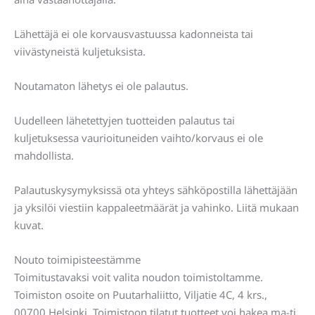
Lähettäjä ei ole korvausvastuussa kadonneista tai
viivästyneistä kuljetuksista.
Noutamaton lähetys ei ole palautus.
Uudelleen lähetettyjen tuotteiden palautus tai
kuljetuksessa vaurioituneiden vaihto/korvaus ei ole
mahdollista.
Palautuskysymyksissä ota yhteys sähköpostilla lähettäjään
ja yksilöi viestiin kappaleetmäärät ja vahinko. Liitä mukaan
kuvat.
Nouto toimipisteestämme
Toimitustavaksi voit valita noudon toimistoltamme.
Toimiston osoite on Puutarhaliitto, Viljatie 4C, 4 krs.,
00700 Helsinki. Toimistoon tilatut tuotteet voi hakea ma-ti