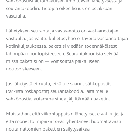
sähköpostiisi automaattisen ilmoituksen lähetyksestä ja
seurantakoodin. Tietojen oikeellisuus on asiakkaan
vastuulla.
Lähetyksen seuranta ja vastaanotto on vastaanottajan
vastuulla. Jos valittu kuljetusyhtiö ei tavoita vastaanottajaa
kotiinkuljetuksessa, pakettisi viedään todennäköisesti
lähimpään noutopisteeseen. Seurantakoodista selviää
missä pakettisi on — voit soittaa paikalliseen
noutopisteeseen.
Jos lähetystä ei kuulu, etkä ole saanut sähköpostiisi
(tarkista roskapostit) seurantakoodia, laita meille
sähköpostia, autamme sinua jäljittämään paketin.
Muistathan, että viikonloppuisin lähetykset eivät kulje, ja
että monet toimipaikat ovat lyhentäneet huomattavasti
noutamattomien pakettien säilytysaikaa.