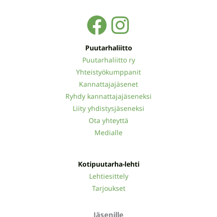
Facebook
Instagra
Puutarhaliitto
Puutarhaliitto ry
Yhteistyökumppanit
Kannattajajäsenet
Ryhdy kannattajajäseneksi
Liity yhdistysjäseneksi
Ota yhteyttä
Medialle
Kotipuutarha-lehti
Lehtiesittely
Tarjoukset
Jäsenille