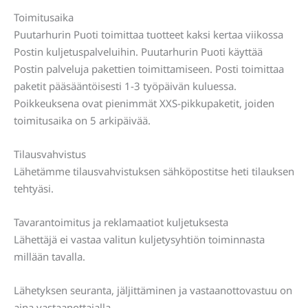
Toimitusaika
Puutarhurin Puoti toimittaa tuotteet kaksi kertaa viikossa
Postin kuljetuspalveluihin. Puutarhurin Puoti käyttää
Postin palveluja pakettien toimittamiseen. Posti toimittaa
paketit pääsääntöisesti 1-3 työpäivän kuluessa.
Poikkeuksena ovat pienimmät XXS-pikkupaketit, joiden
toimitusaika on 5 arkipäivää.
Tilausvahvistus
Lähetämme tilausvahvistuksen sähköpostitse heti tilauksen
tehtyäsi.
Tavarantoimitus ja reklamaatiot kuljetuksesta
Lähettäjä ei vastaa valitun kuljetysyhtiön toiminnasta
millään tavalla.
Lähetyksen seuranta, jäljittäminen ja vastaanottovastuu on
aina vastaanottajalla.