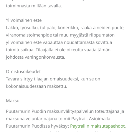
toiminnasta millään tavalla.
Ylivoimainen este
Lakko, työsulku, tulipalo, konerikko, raaka-aineiden puute,
viranomaistoimenpide tai muu myyjästä riippumaton
ylivoimainen este vapauttaa noudattamasta sovittua
toimitusaikaa. Tilaajalla ei ole oikeutta vaatia tämän
johdosta vahingonkorvausta.
Omistusoikeudet
Tavara siirtyy tilaajan omaisuudeksi, kun se on
kokonaisuudessaan maksettu.
Maksu
Puutarhurin Puodin maksunvälityspalvelun toteuttajana ja
maksupalveluntarjoajana toimii Paytrail. Asioimalla
Puutarhurin Puodissa hyväksyt
Paytrailin maksutapaehdot
.