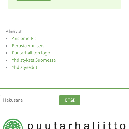
Alasivut
Ansiomerkit
Perusta yhdistys
Puutarhaliiton logo
Yhdistykset Suomessa
Yhdistysedut
Etsi
ETSI