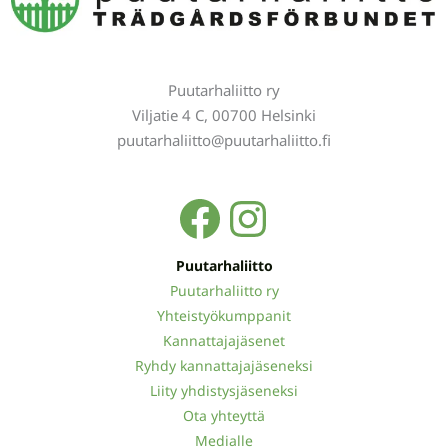
Puutarhaliitto ry
Viljatie 4 C, 00700 Helsinki
puutarhaliitto@puutarhaliitto.fi
Facebook
Instagra
Puutarhaliitto
Puutarhaliitto ry
Yhteistyökumppanit
Kannattajajäsenet
Ryhdy kannattajajäseneksi
Liity yhdistysjäseneksi
Ota yhteyttä
Medialle