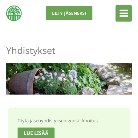
Siirry
sisältöön
LIITY JÄSENEKSI
Yhdistykset
Täytä jäsenyhdistyksen vuosi-ilmoitus
LUE LISÄÄ