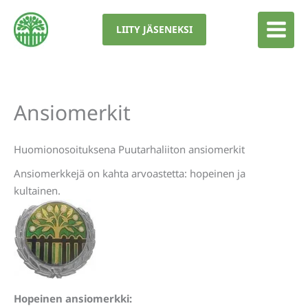
Siirry
sisältöön
LIITY JÄSENEKSI
Ansiomerkit
Huomionosoituksena Puutarhaliiton ansiomerkit
Ansiomerkkejä on kahta arvoastetta: hopeinen ja
kultainen.
Hopeinen ansiomerkki: