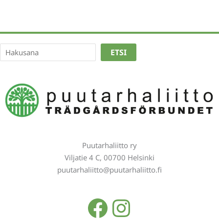
Etsi
ETSI
Puutarhaliitto ry
Viljatie 4 C, 00700 Helsinki
puutarhaliitto@puutarhaliitto.fi
Facebook
Instagra