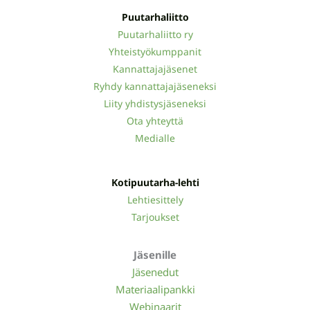
Puutarhaliitto
Puutarhaliitto ry
Yhteistyökumppanit
Kannattajajäsenet
Ryhdy kannattajajäseneksi
Liity yhdistysjäseneksi
Ota yhteyttä
Medialle
Kotipuutarha-lehti
Lehtiesittely
Tarjoukset
Jäsenille
Jäsenedut
Materiaalipankki
Webinaarit