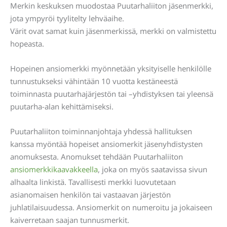
Merkin keskuksen muodostaa Puutarhaliiton jäsenmerkki,
jota ympyröi tyylitelty lehväaihe.
Värit ovat samat kuin jäsenmerkissä, merkki on valmistettu
hopeasta.
Hopeinen ansiomerkki myönnetään yksityiselle henkilölle
tunnustukseksi vähintään 10 vuotta kestäneestä
toiminnasta puutarhajärjestön tai –yhdistyksen tai yleensä
puutarha-alan kehittämiseksi.
Puutarhaliiton toiminnanjohtaja yhdessä hallituksen
kanssa myöntää hopeiset ansiomerkit jäsenyhdistysten
anomuksesta. Anomukset tehdään Puutarhaliiton
ansiomerkkikaavakkeella
, joka on myös saatavissa sivun
alhaalta linkistä. Tavallisesti merkki luovutetaan
asianomaisen henkilön tai vastaavan järjestön
juhlatilaisuudessa. Ansiomerkit on numeroitu ja jokaiseen
kaiverretaan saajan tunnusmerkit.