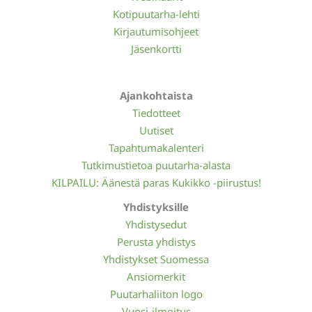
Kotipuutarha-lehti
Kirjautumisohjeet
Jäsenkortti
Ajankohtaista
Tiedotteet
Uutiset
Tapahtumakalenteri
Tutkimustietoa puutarha-alasta
KILPAILU: Äänestä paras Kukikko -piirustus!
Yhdistyksille
Yhdistysedut
Perusta yhdistys
Yhdistykset Suomessa
Ansiomerkit
Puutarhaliiton logo
Vuosi-ilmoitus