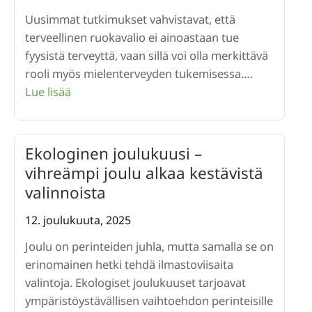
kehitystä
Uusimmat tutkimukset vahvistavat, että
ja
terveellinen ruokavalio ei ainoastaan tue
puutarhaharrastu
fyysistä terveyttä, vaan sillä voi olla merkittävä
elinvoimaa
rooli myös mielenterveyden tukemisessa.…
:
Lue lisää
Ravintovalinnat
tukevat
myös
Ekologinen joulukuusi –
mielen
vihreämpi joulu alkaa kestävistä
hyvinvointia
valinnoista
12. joulukuuta, 2025
Joulu on perinteiden juhla, mutta samalla se on
erinomainen hetki tehdä ilmastoviisaita
valintoja. Ekologiset joulukuuset tarjoavat
ympäristöystävällisen vaihtoehdon perinteisille