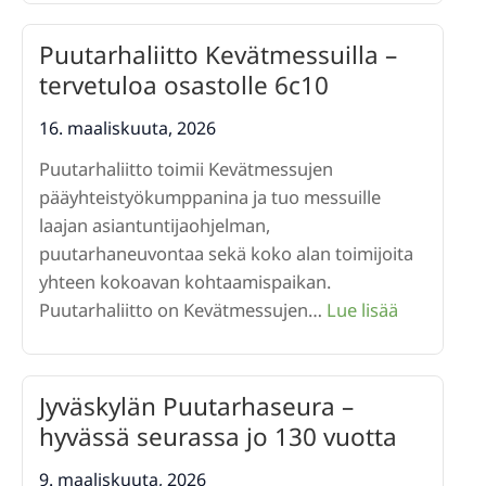
ympäristö
päätöksenteon
Puutarhaliitto Kevätmessuilla –
ytimessä
tervetuloa osastolle 6c10
–
valtakunnallinen
16. maaliskuuta, 2026
politiikkapaneeli
Puutarhaliitto toimii Kevätmessujen
Kevätpuutarhamessuilla
pääyhteistyökumppanina ja tuo messuille
27.3.2026
laajan asiantuntijaohjelman,
puutarhaneuvontaa sekä koko alan toimijoita
yhteen kokoavan kohtaamispaikan.
:
Puutarhaliitto on Kevätmessujen…
Lue lisää
Puutarhali
Kevätmessu
–
Jyväskylän Puutarhaseura –
tervetuloa
hyvässä seurassa jo 130 vuotta
osastolle
6c10
9. maaliskuuta, 2026