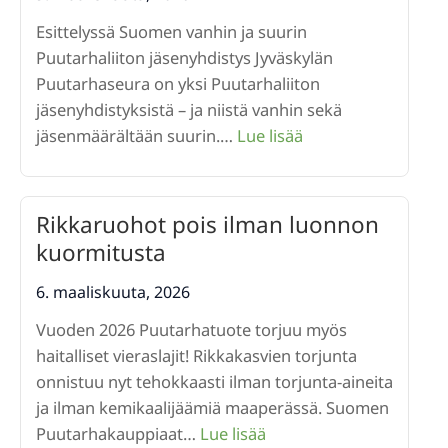
Esittelyssä Suomen vanhin ja suurin
Puutarhaliiton jäsenyhdistys Jyväskylän
Puutarhaseura on yksi Puutarhaliiton
jäsenyhdistyksistä – ja niistä vanhin sekä
:
jäsenmäärältään suurin.…
Lue lisää
Jyväskylän
Puutarhaseura
–
Rikkaruohot pois ilman luonnon
hyvässä
kuormitusta
seurassa
jo
6. maaliskuuta, 2026
130
Vuoden 2026 Puutarhatuote torjuu myös
vuotta
haitalliset vieraslajit! Rikkakasvien torjunta
onnistuu nyt tehokkaasti ilman torjunta-aineita
ja ilman kemikaalijäämiä maaperässä. Suomen
:
Puutarhakauppiaat…
Lue lisää