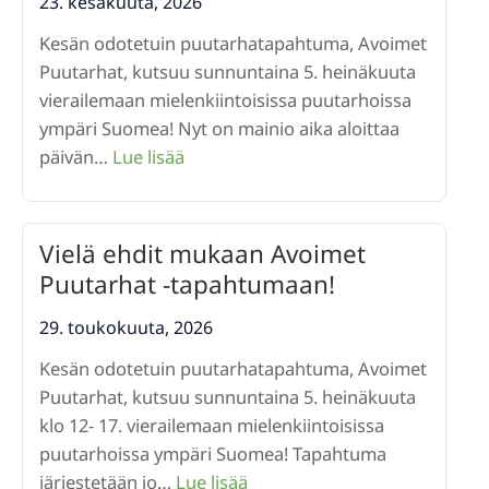
-
23. kesäkuuta, 2026
tapahtumaan!
Kesän odotetuin puutarhatapahtuma, Avoimet
Puutarhat, kutsuu sunnuntaina 5. heinäkuuta
vierailemaan mielenkiintoisissa puutarhoissa
ympäri Suomea! Nyt on mainio aika aloittaa
:
päivän…
Lue lisää
Tutustu
avoimiin
puutarhoihin
Vielä ehdit mukaan Avoimet
jo
Puutarhat -tapahtumaan!
etukäteen
29. toukokuuta, 2026
Kesän odotetuin puutarhatapahtuma, Avoimet
Puutarhat, kutsuu sunnuntaina 5. heinäkuuta
klo 12- 17. vierailemaan mielenkiintoisissa
puutarhoissa ympäri Suomea! Tapahtuma
:
järjestetään jo…
Lue lisää