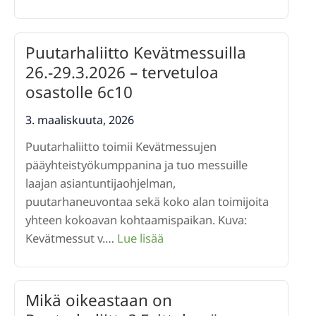
Rikkaruohot
pois
ilman
Puutarhaliitto Kevätmessuilla
luonnon
26.-29.3.2026 – tervetuloa
kuormitusta
osastolle 6c10
3. maaliskuuta, 2026
Puutarhaliitto toimii Kevätmessujen
pääyhteistyökumppanina ja tuo messuille
laajan asiantuntijaohjelman,
puutarhaneuvontaa sekä koko alan toimijoita
yhteen kokoavan kohtaamispaikan. Kuva:
:
Kevätmessut v.…
Lue lisää
Puutarhaliitto
Kevätmessuilla
26.-29.3.2026
Mikä oikeastaan on
–