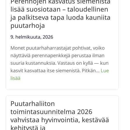
Perennojen kasvatus siemenistä
Kukikko!
lisää suosiotaan – taloudellinen
ja palkitseva tapa luoda kauniita
puutarhoja
9. helmikuuta, 2026
Monet puutarhaharrastajat pohtivat, voiko
näyttäviä perennapenkkejä perustaa ilman
suuria kustannuksia. Vastaus on kyllä — kun
kasvit kasvattaa itse siemenistä. Pitkän…
Lue
:
lisää
Perennojen
kasvatus
siemenistä
Puutarhaliiton
lisää
toimintasuunnitelma 2026
suosiotaan
vahvistaa hyvinvointia, kestävää
–
kehitystä ja