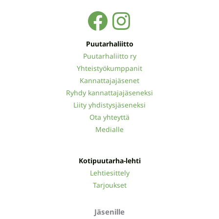
Facebook
Instagra
Puutarhaliitto
Puutarhaliitto ry
Yhteistyökumppanit
Kannattajajäsenet
Ryhdy kannattajajäseneksi
Liity yhdistysjäseneksi
Ota yhteyttä
Medialle
Kotipuutarha-lehti
Lehtiesittely
Tarjoukset
Jäsenille