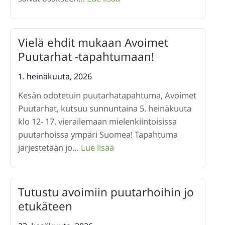
Kiitos
Kaikille
osallistujille
Vielä ehdit mukaan Avoimet
Avoimet
Puutarhat -tapahtumaan!
puutarha-
tapahtumaan
1. heinäkuuta, 2026
5.7.2026
Kesän odotetuin puutarhatapahtuma, Avoimet
Puutarhat, kutsuu sunnuntaina 5. heinäkuuta
klo 12- 17. vierailemaan mielenkiintoisissa
puutarhoissa ympäri Suomea! Tapahtuma
:
järjestetään jo…
Lue lisää
Vielä
ehdit
mukaan
Tutustu avoimiin puutarhoihin jo
Avoimet
etukäteen
Puutarhat