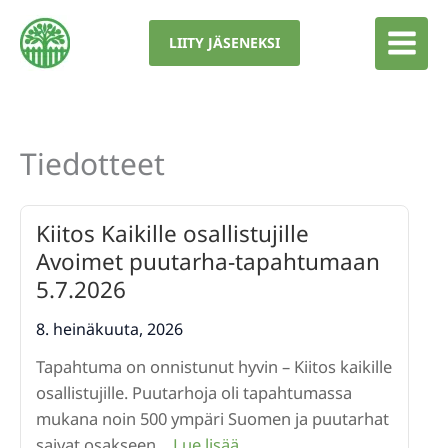
Siirry
sisältöön
LIITY JÄSENEKSI
Tiedotteet
Kiitos Kaikille osallistujille
Avoimet puutarha-tapahtumaan
5.7.2026
8. heinäkuuta, 2026
Tapahtuma on onnistunut hyvin – Kiitos kaikille
osallistujille. Puutarhoja oli tapahtumassa
mukana noin 500 ympäri Suomen ja puutarhat
:
saivat osakseen…
Lue lisää