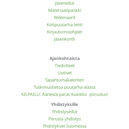
Jäsenedut
Materiaalipankki
Webinaarit
Kotipuutarha-lehti
Kirjautumisohjeet
Jäsenkortti
Ajankohtaista
Tiedotteet
Uutiset
Tapahtumakalenteri
Tutkimustietoa puutarha-alasta
KILPAILU: Äänestä paras Kukikko -piirustus!
Yhdistyksille
Yhdistysedut
Perusta yhdistys
Yhdistykset Suomessa