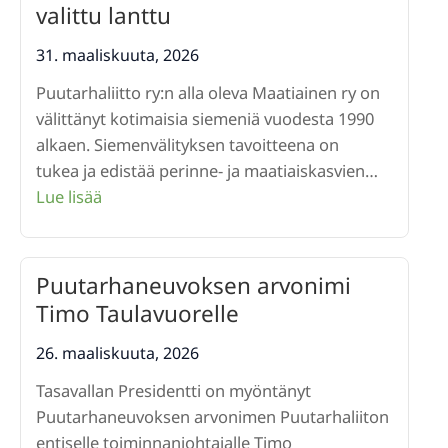
ja
valittu lanttu
mielenrauhaa
–
31. maaliskuuta, 2026
puutarhan
Puutarhaliitto ry:n alla oleva Maatiainen ry on
hyvinvointivaikutukset
välittänyt kotimaisia siemeniä vuodesta 1990
perustuvat
alkaen. Siemenvälityksen tavoitteena on
tutkimukseen
tukea ja edistää perinne- ja maatiaiskasvien…
:
Lue lisää
Vuoden
2026
maatiaiskasviksi
Puutarhaneuvoksen arvonimi
on
Timo Taulavuorelle
valittu
lanttu
26. maaliskuuta, 2026
Tasavallan Presidentti on myöntänyt
Puutarhaneuvoksen arvonimen Puutarhaliiton
entiselle toiminnanjohtajalle Timo