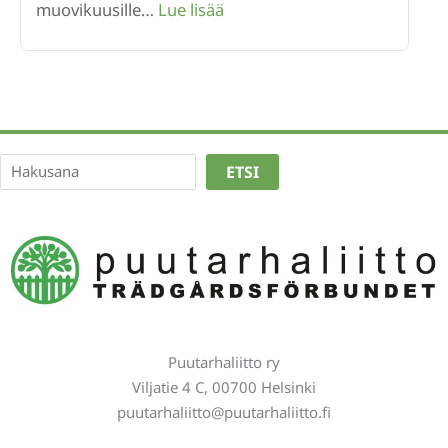
:
muovikuusille…
Lue lisää
Ekologinen
joulukuusi
–
vihreämpi
joulu
alkaa
Etsi
ETSI
kestävistä
valinnoista
Puutarhaliitto ry
Viljatie 4 C, 00700 Helsinki
puutarhaliitto@puutarhaliitto.fi