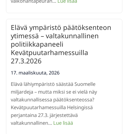
:
valkohäntäpeuran…
Lue lisää
Kyselytutkimus Peurojen
ja
kauriiden
Elävä ympäristö päätöksenteon
aiheuttamista
ytimessä – valtakunnallinen
pihatuhoista
politiikkapaneeli
Kevätpuutarhamessuilla
27.3.2026
17. maaliskuuta, 2026
Elävä lähiympäristö säästää Suomelle
miljardeja – mutta miksi se ei vielä näy
valtakunnallisessa päätöksenteossa?
Kevätpuutarhamessuilla Helsingissä
perjantaina 27.3. järjestettävä
:
valtakunnallinen…
Lue lisää
Elävä