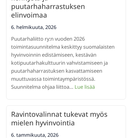
taloudellinen
puutarhaharrastuksen
ja
elinvoimaa
palkitseva
tapa
6. helmikuuta, 2026
luoda
Puutarhaliitto ry:n vuoden 2026
kauniita
toimintasuunnitelma keskittyy suomalaisten
puutarhoja
hyvinvoinnin edistämiseen, kestävän
kotipuutarhakulttuurin vahvistamiseen ja
puutarhaharrastuksen kasvattamiseen
muuttuvassa toimintaympäristössä.
:
Suunnitelma ohjaa liittoa…
Lue lisää
Puutarhaliiton
toimintasuunnite
2026
Ravintovalinnat tukevat myös
vahvistaa
mielen hyvinvointia
hyvinvointia,
kestävää
6. tammikuuta, 2026