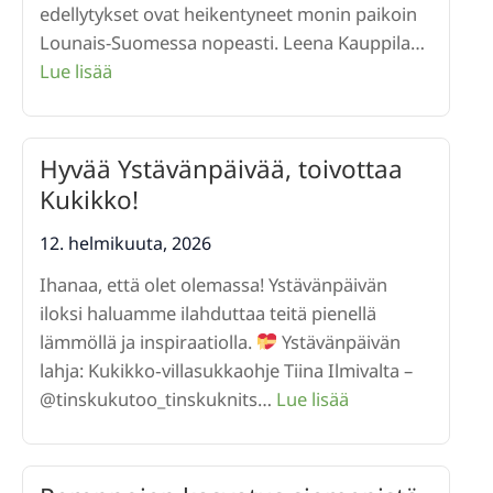
edellytykset ovat heikentyneet monin paikoin
Lounais-Suomessa nopeasti. Leena Kauppila…
:
Lue lisää
Miksi
yhä
useampi
Hyvää Ystävänpäivää, toivottaa
luopuu
Kukikko!
pihaistutuksista?
12. helmikuuta, 2026
Ihanaa, että olet olemassa! Ystävänpäivän
iloksi haluamme ilahduttaa teitä pienellä
lämmöllä ja inspiraatiolla.
Ystävänpäivän
lahja: Kukikko‑villasukkaohje Tiina Ilmivalta –
:
@tinskukutoo_tinskuknits…
Lue lisää
Hyvää
Ystävänpäivää,
toivottaa