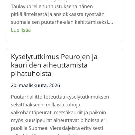
Taulavuorelle tunnustuksena hänen
pitkäjänteisestä ja ansiokkaasta työstään
suomalaisen puutarha-alan kehittämiseksi.…
:
Lue lisää
Puutarhaneuvoksen
arvonimi
Timo
Kyselytutkimus Peurojen ja
Taulavuorelle
kauriiden aiheuttamista
pihatuhoista
20. maaliskuuta, 2026
Puutarhaliitto toteuttaa kyselytutkimuksen
selvittääkseen, millaisia tuhoja
valkohäntäpeurat, metsäkauriit ja paikoin
myös kuusipeurat aiheuttavat pihoissa eri
puolilla Suomea. Vieraslajeista erityisesti