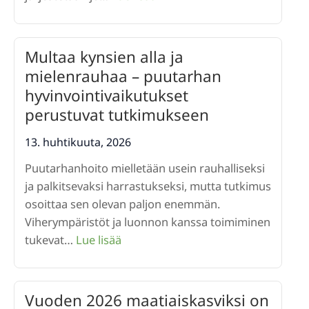
Vielä
ehdit
mukaan
Multaa kynsien alla ja
Avoimet
mielenrauhaa – puutarhan
Puutarhat
hyvinvointivaikutukset
-
perustuvat tutkimukseen
tapahtumaan!
13. huhtikuuta, 2026
Puutarhanhoito mielletään usein rauhalliseksi
ja palkitsevaksi harrastukseksi, mutta tutkimus
osoittaa sen olevan paljon enemmän.
Viherympäristöt ja luonnon kanssa toimiminen
:
tukevat…
Lue lisää
Multaa
kynsien
alla
Vuoden 2026 maatiaiskasviksi on