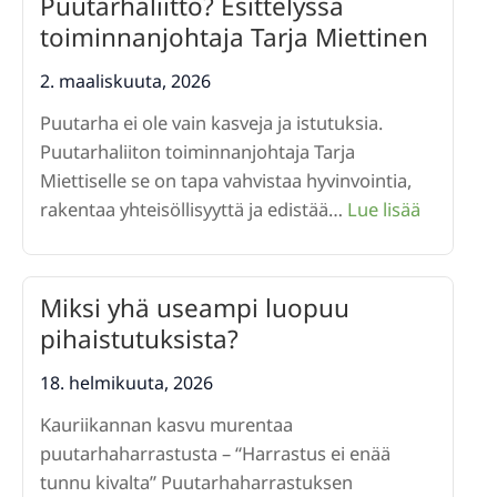
Puutarhaliitto? Esittelyssä
tervetuloa
toiminnanjohtaja Tarja Miettinen
osastolle
6c10
2. maaliskuuta, 2026
Puutarha ei ole vain kasveja ja istutuksia.
Puutarhaliiton toiminnanjohtaja Tarja
Miettiselle se on tapa vahvistaa hyvinvointia,
:
rakentaa yhteisöllisyyttä ja edistää…
Lue lisää
Mikä
oikeasta
on
Miksi yhä useampi luopuu
Puutarhal
pihaistutuksista?
Esittelys
toiminna
18. helmikuuta, 2026
Tarja
Kauriikannan kasvu murentaa
Miettine
puutarhaharrastusta – “Harrastus ei enää
tunnu kivalta” Puutarhaharrastuksen