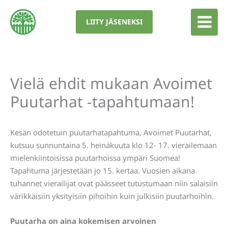
Siirry
sisältöön
LIITY JÄSENEKSI
Vielä ehdit mukaan Avoimet
Puutarhat -tapahtumaan!
Kesän odotetuin puutarhatapahtuma, Avoimet Puutarhat,
kutsuu sunnuntaina 5. heinäkuuta klo 12- 17. vierailemaan
mielenkiintoisissa puutarhoissa ympäri Suomea!
Tapahtuma järjestetään jo 15. kertaa. Vuosien aikana
tuhannet vierailijat ovat päässeet tutustumaan niin salaisiin
värikkäisiin yksityisiin pihoihin kuin julkisiin puutarhoihin.
Puutarha on aina kokemisen arvoinen