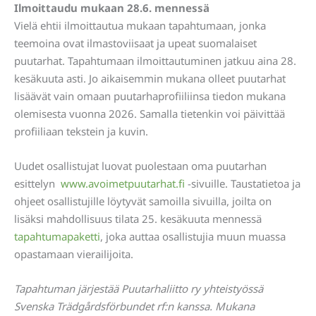
Ilmoittaudu mukaan 28.6. mennessä
Vielä ehtii ilmoittautua mukaan tapahtumaan, jonka
teemoina ovat ilmastoviisaat ja upeat suomalaiset
puutarhat. Tapahtumaan ilmoittautuminen jatkuu aina 28.
kesäkuuta asti. Jo aikaisemmin mukana olleet puutarhat
lisäävät vain omaan puutarhaprofiiliinsa tiedon mukana
olemisesta vuonna 2026. Samalla tietenkin voi päivittää
profiiliaan tekstein ja kuvin.
Uudet osallistujat luovat puolestaan oma puutarhan
esittelyn
www.avoimetpuutarhat.fi
-sivuille. Taustatietoa ja
ohjeet osallistujille löytyvät samoilla sivuilla, joilta on
lisäksi mahdollisuus tilata 25. kesäkuuta mennessä
tapahtumapaketti
, joka auttaa osallistujia muun muassa
opastamaan vierailijoita.
Tapahtuman järjestää Puutarhaliitto ry yhteistyössä
Svenska Trädgårdsförbundet rf:n kanssa. Mukana