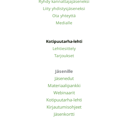
Ryhdy kannattajajäseneksi
Liity yhdistysjäseneksi
Ota yhteyttä
Medialle
Kotipuutarha-lehti
Lehtiesittely
Tarjoukset
Jäsenille
Jäsenedut
Materiaalipankki
Webinaarit
Kotipuutarha-lehti
Kirjautumisohjeet
Jäsenkortti