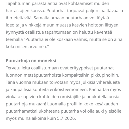
Tapahtuman parasta antia ovat kohtaamiset muiden
harrastajien kanssa. Puutarhat tarjoavat paljon ihailtavaa ja
ihmeteltävää. Samalla omaan puutarhaan voi löytää
ideoita ja vinkkejä muun muassa kasvien hoitoon liittyen.
Kynnystä osallistua tapahtumaan on haluttu keventää
teemalla ”Puutarha ei ole koskaan valmis, mutta se on aina
kokemisen arvoinen.”
Puutarhoja on moneksi
Tervetulleita osallistumaan ovat erityyppiset puutarhat
luonnon metsäpuutarhoista kompakteihin pikkupihoihin.
Tänä vuonna mukaan toivotaan myös julkisia viheralueita
ja kaupallisia kohteita erikoisteemoineen. Kannattaa myös
vinkata sopivien kohteiden omistajille ja houkutella uusia
puutarhoja mukaan! Luomalla profiilin koko kesäkauden
puutarhamatkailukohteena puutarha voi olla auki yleisölle
myös muina aikoina kuin 5.7.2026.