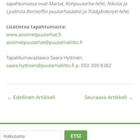
tapahtumassa ovat Martat, Kotipuutarha-lehti, Nikolai ja
Ljudmila Borisoffin puutarhasäätiö ja Trädgårdsnytt-lehti.
Lisätietoa tapahtumasta:
www.avoimetpuutarhat.fi
avoimetpuutarhat@puutarhaliitto.fi
Tapahtumavastaava Saara Hyttinen,
saara.hyttinen@puutarhaliitto.fi
p. 050 309 8382
←
Edellinen Artikkeli
Seuraava Artikkeli
→
Etsi
ETSI