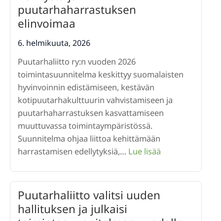
6c10
puutarhaharrastuksen
elinvoimaa
6. helmikuuta, 2026
Puutarhaliitto ry:n vuoden 2026
toimintasuunnitelma keskittyy suomalaisten
hyvinvoinnin edistämiseen, kestävän
kotipuutarhakulttuurin vahvistamiseen ja
puutarhaharrastuksen kasvattamiseen
muuttuvassa toimintaympäristössä.
Suunnitelma ohjaa liittoa kehittämään
:
harrastamisen edellytyksiä,…
Lue lisää
Puutarhaliiton
toimintasuunni
2026
Puutarhaliitto valitsi uuden
vahvistaa
hallituksen ja julkaisi
hyvinvointia,