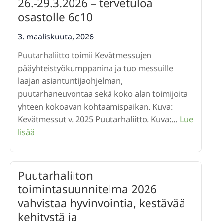
26.-29.3.2026 – tervetuloa
osastolle
osastolle 6c10
6c10
3. maaliskuuta, 2026
Puutarhaliitto toimii Kevätmessujen
pääyhteistyökumppanina ja tuo messuille
laajan asiantuntijaohjelman,
puutarhaneuvontaa sekä koko alan toimijoita
yhteen kokoavan kohtaamispaikan. Kuva:
Kevätmessut v. 2025 Puutarhaliitto. Kuva:…
Lue
:
lisää
Puutarhaliitto
Kevätmessuilla
26.-29.3.2026
Puutarhaliiton
–
toimintasuunnitelma 2026
tervetuloa
vahvistaa hyvinvointia, kestävää
osastolle
kehitystä ja