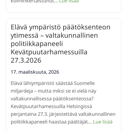
:
kolminkertaistunut…
Lue lisää
Kyselytutkimus Peuroje
ja
kauriiden
Elävä ympäristö päätöksenteon
aiheuttamista
ytimessä – valtakunnallinen
pihatuhoista
politiikkapaneeli
Kevätpuutarhamessuilla
27.3.2026
17. maaliskuuta, 2026
Elävä lähiympäristö säästää Suomelle
miljardeja – mutta miksi se ei vielä näy
valtakunnallisessa päätöksenteossa?
Kevätpuutarhamessuilla Helsingissä
perjantaina 27.3. järjestettävä valtakunnallinen
:
politiikkapaneeli haastaa päättäjät…
Lue lisää
Elävä