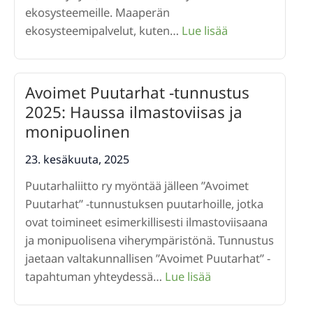
ekosysteemeille. ​Maaperän
:
ekosysteemipalvelut, kuten…
Lue lisää
ECHO
-
hanke,
Avoimet Puutarhat -tunnustus
kansainvälinen
2025: Haussa ilmastoviisas ja
maaperätutkim
monipuolinen
Suomessa
23. kesäkuuta, 2025
Puutarhaliitto ry myöntää jälleen ”Avoimet
Puutarhat” -tunnustuksen puutarhoille, jotka
ovat toimineet esimerkillisesti ilmastoviisaana
ja monipuolisena viherympäristönä. Tunnustus
jaetaan valtakunnallisen ”Avoimet Puutarhat” -
:
tapahtuman yhteydessä…
Lue lisää
Avoimet
Puutarhat