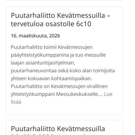
ympärist
päätöks
Puutarhaliitto Kevätmessuilla –
ytimessä
tervetuloa osastolle 6c10
–
valtakun
16. maaliskuuta, 2026
politiikk
Puutarhaliitto toimii Kevätmessujen
Kevätpuu
pääyhteistyökumppanina ja tuo messuille
27.3.202
laajan asiantuntijaohjelman,
puutarhaneuvontaa sekä koko alan toimijoita
yhteen kokoavan kohtaamispaikan.
Puutarhaliitto on Kevätmessujen virallinen
yhteistyökumppani Messukeskukselle.…
Lue
:
lisää
Puutarhaliitto
Kevätmessuilla
–
Puutarhaliitto Kevätmessuilla
tervetuloa