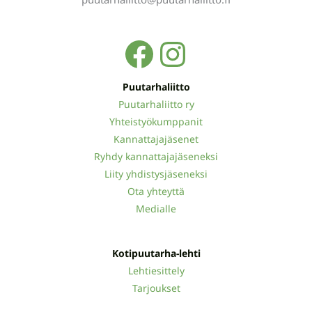
Facebook
Instagra
Puutarhaliitto
Puutarhaliitto ry
Yhteistyökumppanit
Kannattajajäsenet
Ryhdy kannattajajäseneksi
Liity yhdistysjäseneksi
Ota yhteyttä
Medialle
Kotipuutarha-lehti
Lehtiesittely
Tarjoukset