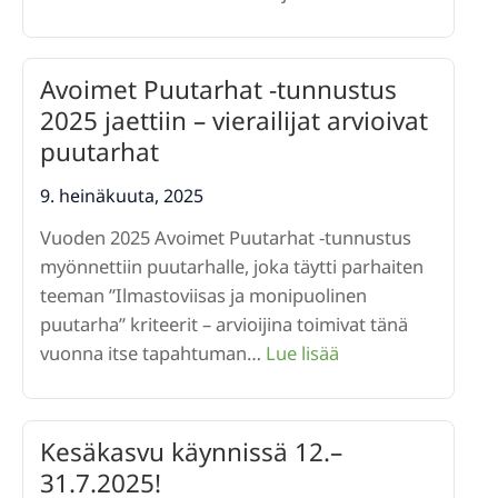
Asuntomess
ja
Puutarhaliitt
Avoimet Puutarhat -tunnustus
yhteistyössä!
2025 jaettiin – vierailijat arvioivat
puutarhat
9. heinäkuuta, 2025
Vuoden 2025 Avoimet Puutarhat -tunnustus
myönnettiin puutarhalle, joka täytti parhaiten
teeman ”Ilmastoviisas ja monipuolinen
puutarha” kriteerit – arvioijina toimivat tänä
:
vuonna itse tapahtuman…
Lue lisää
Avoimet
Puutarhat
-
Kesäkasvu käynnissä 12.–
tunnustus
31.7.2025!
2025