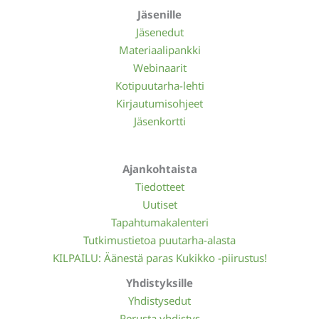
Jäsenille
Jäsenedut
Materiaalipankki
Webinaarit
Kotipuutarha-lehti
Kirjautumisohjeet
Jäsenkortti
Ajankohtaista
Tiedotteet
Uutiset
Tapahtumakalenteri
Tutkimustietoa puutarha-alasta
KILPAILU: Äänestä paras Kukikko -piirustus!
Yhdistyksille
Yhdistysedut
Perusta yhdistys