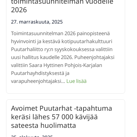
toimintasuunnitelman vuodelle
kestävää
2026
kehitystä
ja
27. marraskuuta, 2025
puutarhaharras
Toimintasuunnitelman 2026 painopisteenä
elinvoimaa
hyvinvointi ja kestävä kotipuutarhakulttuuri
Puutarhaliitto ry:n syyskokouksessa valittiin
uusi hallitus kaudelle 2026. Puheenjohtajaksi
valittiin Saara Hyttinen Pohjois-Karjalan
Puutarhayhdistyksestä ja
:
varapuheenjohtajaksi…
Lue lisää
Puutarhaliitto
valitsi
uuden
Avoimet Puutarhat -tapahtuma
hallituksen
keräsi lähes 57 000 kävijää
ja
sateesta huolimatta
julkaisi
toimintasuunnitelma