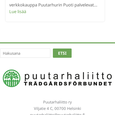
verkkokauppa Puutarhurin Puoti palvelevat…
:
Lue lisää
Puutarhaliiton
verkkosivut
avautuvat
kevääseen
Etsi
ETSI
Puutarhaliitto ry
Viljatie 4 C, 00700 Helsinki
puutarhaliitto@puutarhaliitto.fi