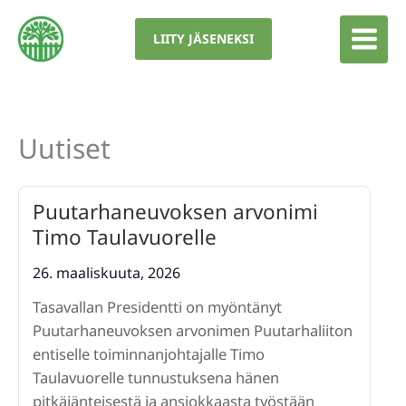
Siirry
sisältöön
LIITY JÄSENEKSI
Uutiset
Puutarhaneuvoksen arvonimi
Timo Taulavuorelle
26. maaliskuuta, 2026
Tasavallan Presidentti on myöntänyt
Puutarhaneuvoksen arvonimen Puutarhaliiton
entiselle toiminnanjohtajalle Timo
Taulavuorelle tunnustuksena hänen
pitkäjänteisestä ja ansiokkaasta työstään