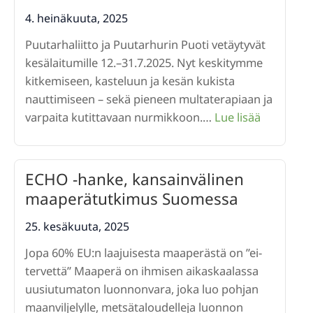
jaettiin
4. heinäkuuta, 2025
–
Puutarhaliitto ja Puutarhurin Puoti vetäytyvät
vierailijat
kesälaitumille 12.–31.7.2025. Nyt keskitymme
arvioivat
kitkemiseen, kasteluun ja kesän kukista
puutarhat
nauttimiseen – sekä pieneen multaterapiaan ja
:
varpaita kutittavaan nurmikkoon.…
Lue lisää
Kesäkasv
käynnissä
12.–
ECHO -hanke, kansainvälinen
31.7.2025!
maaperätutkimus Suomessa
25. kesäkuuta, 2025
Jopa 60% EU:n laajuisesta maaperästä on ”ei-
tervettä” Maaperä on ihmisen aikaskaalassa
uusiutumaton luonnonvara, joka luo pohjan
maanviljelylle, metsätaloudelleja luonnon