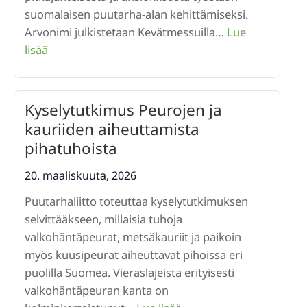
suomalaisen puutarha-alan kehittämiseksi.
Arvonimi julkistetaan Kevätmessuilla…
Lue
:
lisää
Puutarhaneuvoksen
arvonimi
Timo
Kyselytutkimus Peurojen ja
Taulavuorelle
kauriiden aiheuttamista
pihatuhoista
20. maaliskuuta, 2026
Puutarhaliitto toteuttaa kyselytutkimuksen
selvittääkseen, millaisia tuhoja
valkohäntäpeurat, metsäkauriit ja paikoin
myös kuusipeurat aiheuttavat pihoissa eri
puolilla Suomea. Vieraslajeista erityisesti
valkohäntäpeuran kanta on