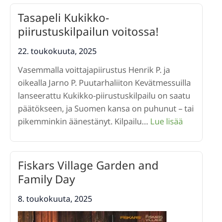
-
Tasapeli Kukikko-
tunnustus
piirustuskilpailun voitossa!
2025:
Haussa
22. toukokuuta, 2025
ilmastoviisas
Vasemmalla voittajapiirustus Henrik P. ja
ja
oikealla Jarno P. Puutarhaliiton Kevätmessuilla
monipuolinen
lanseerattu Kukikko-piirustuskilpailu on saatu
päätökseen, ja Suomen kansa on puhunut – tai
:
pikemminkin äänestänyt. Kilpailu…
Lue lisää
Tasapeli
Kukikko-
piirustusk
Fiskars Village Garden and
voitossa!
Family Day
8. toukokuuta, 2025