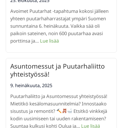
25. elokuuta, 2025
vuodelle
Avoimet Puutarhat -tapahtuma kokosi jälleen
2026
yhteen puutarhaharrastajat ympäri Suomen
sunnuntaina 6. heinäkuuta. Vaikka sää oli
paikoin sateinen, noin 600 puutarhaa avasi
:
porttinsa ja…
Lue lisää
Avoimet
Puutarhat
-
Asuntomessut ja Puutarhaliitto
tapahtuma
yhteistyössä!
keräsi
lähes
9. heinäkuuta, 2025
57
Puutarhaliitto ja Asuntomessut yhteistyössä!
000
Mietitkö kesälomasuunnitelmia? Innostaako
kävijää
sisustus ja remontit?
Etsitkö vinkkejä
sateesta
kodin uusimiseen tai uuden rakentamiseen?
huolimatta
:
Suuntaa kulkusi kohti Oulua ja…
Lue lisää