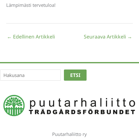
Lämpimästi tervetuloa!
←
Edellinen Artikkeli
Seuraava Artikkeli
→
Etsi
ETSI
Puutarhaliitto ry