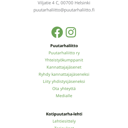
Viljatie 4 C, 00700 Helsinki
puutarhaliitto@puutarhaliitto.fi
Facebook
Instagra
Puutarhaliitto
Puutarhaliitto ry
Yhteistyökumppanit
Kannattajajäsenet
Ryhdy kannattajajäseneksi
Liity yhdistysjäseneksi
Ota yhteyttä
Medialle
Kotipuutarha-lehti
Lehtiesittely