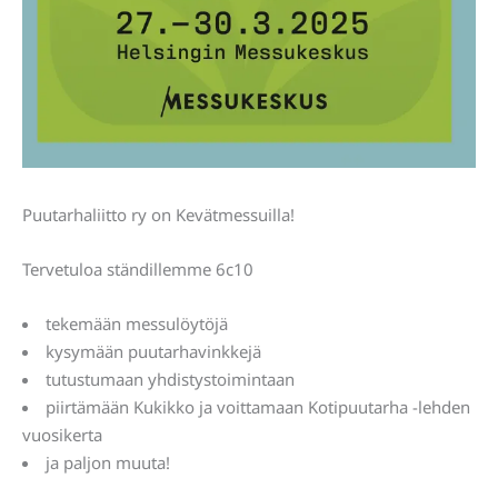
Puutarhaliitto ry on Kevätmessuilla!
Tervetuloa ständillemme 6c10
tekemään messulöytöjä
kysymään puutarhavinkkejä
tutustumaan yhdistystoimintaan
piirtämään Kukikko ja voittamaan Kotipuutarha -lehden
vuosikerta
ja paljon muuta!