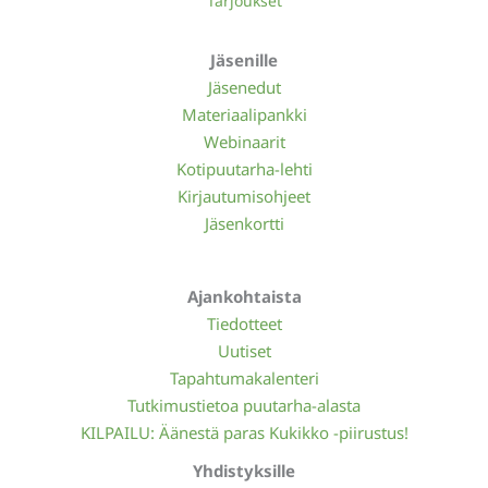
Tarjoukset
Jäsenille
Jäsenedut
Materiaalipankki
Webinaarit
Kotipuutarha-lehti
Kirjautumisohjeet
Jäsenkortti
Ajankohtaista
Tiedotteet
Uutiset
Tapahtumakalenteri
Tutkimustietoa puutarha-alasta
KILPAILU: Äänestä paras Kukikko -piirustus!
Yhdistyksille