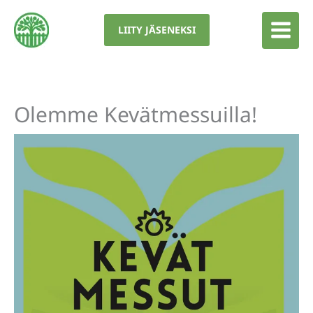
Siirry
sisältöön
LIITY JÄSENEKSI
Olemme Kevätmessuilla!