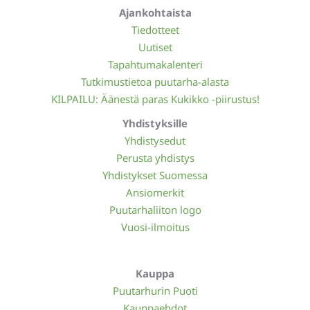
Ajankohtaista
Tiedotteet
Uutiset
Tapahtumakalenteri
Tutkimustietoa puutarha-alasta
KILPAILU: Äänestä paras Kukikko -piirustus!
Yhdistyksille
Yhdistysedut
Perusta yhdistys
Yhdistykset Suomessa
Ansiomerkit
Puutarhaliiton logo
Vuosi-ilmoitus
Kauppa
Puutarhurin Puoti
Kauppaehdot