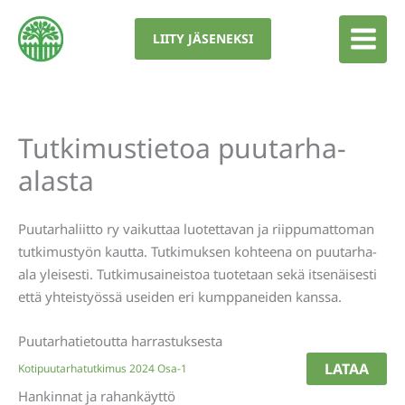
Siirry
sisältöön
LIITY JÄSENEKSI
Tutkimustietoa puutarha-
alasta
Puutarhaliitto ry vaikuttaa luotettavan ja riippumattoman
tutkimustyön kautta. Tutkimuksen kohteena on puutarha-
ala yleisesti. Tutkimusaineistoa tuotetaan sekä itsenäisesti
että yhteistyössä useiden eri kumppaneiden kanssa.
Puutarhatietoutta harrastuksesta
LATAA
Kotipuutarhatutkimus 2024 Osa-1
Hankinnat ja rahankäyttö