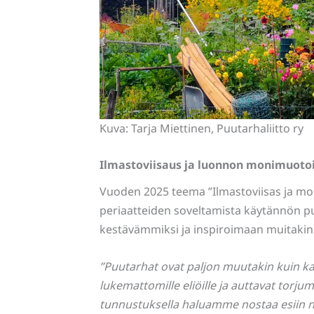
Kuva: Tarja Miettinen, Puutarhaliitto ry
Ilmastoviisaus ja luonnon monimuoto
Vuoden 2025 teema ”Ilmastoviisas ja mo
periaatteiden soveltamista käytännön p
kestävämmiksi ja inspiroimaan muitakin k
”Puutarhat ovat paljon muutakin kuin kau
lukemattomille eliöille ja auttavat torjum
tunnustuksella haluamme nostaa esiin n