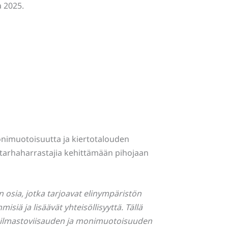
 2025.
onimuotoisuutta ja kiertotalouden
tarhaharrastajia kehittämään pihojaan
 osia, jotka tarjoavat elinympäristön
siä ja lisäävät yhteisöllisyyttä. Tällä
an ilmastoviisauden ja monimuotoisuuden