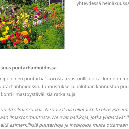
yhteydessä heinäkuussa
isuus puutarhanhoidossa
nipuolinen puutarha” korostaa vastuullisuutta, luonnon m
uutarhanhoidossa. Tunnustuksella halutaan kannustaa puu
ohti ilmastoystävällisiä ratkaisuja.
niita silmänruokia. Ne voivat olla elintärkeitä ekosysteemin
aan ilmastonmuutosta. Ne ovat paikkoja, jotka yhdistävät ihmi
äitä esimerkillisiä puutarhoja ja inspiroida muita ottama