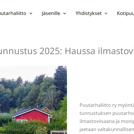
utarhaliitto
Jäsenille
Yhdistykset
Kotipuu
unnustus 2025: Haussa ilmastov
Puutarhaliitto ry myöntä
tunnustuksen puutarhoill
ilmastoviisaana ja mon
jaetaan valtakunnallisen