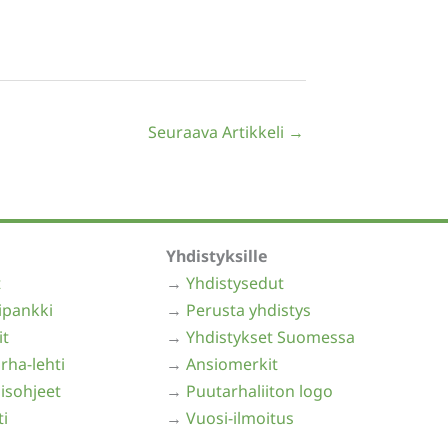
Seuraava Artikkeli
→
Yhdistyksille
t
→
Yhdistysedut
ipankki
→
Perusta yhdistys
it
→
Yhdistykset Suomessa
rha-lehti
→
Ansiomerkit
isohjeet
→
Puutarhaliiton logo
ti
→
Vuosi-ilmoitus