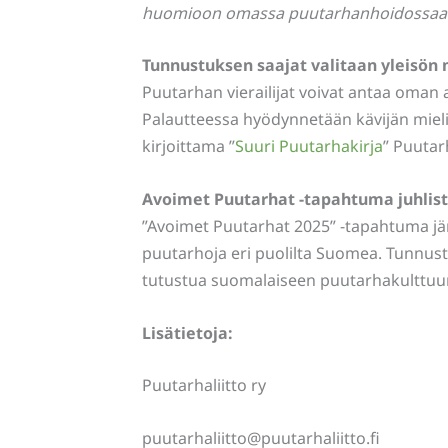
huomioon omassa puutarhanhoidossaa
Tunnustuksen saajat valitaan yleisön 
Puutarhan vierailijat voivat antaa oman 
Palautteessa hyödynnetään kävijän mieli
kirjoittama ”
Suuri Puutarhakirja
” Puutar
Avoimet Puutarhat -tapahtuma juhlis
”Avoimet Puutarhat 2025” -tapahtuma järje
puutarhoja eri puolilta Suomea. Tunnust
tutustua suomalaiseen puutarhakulttuur
Lisätietoja:
Puutarhaliitto ry
puutarhaliitto@puutarhaliitto.fi