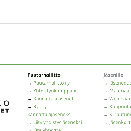
Puutarhaliitto
Jäsenille
→
Puutarhaliitto ry
→
Jäsenedu
→
Yhteistyökumppanit
→
Materiaal
→
Kannattajajäsenet
→
Webinaar
→
Ryhdy
→
Kotipuuta
kannattajajäseneksi
→
Kirjautum
→
Liity yhdistysjäseneksi
→
Jäsenkort
→
Ota yhteyttä