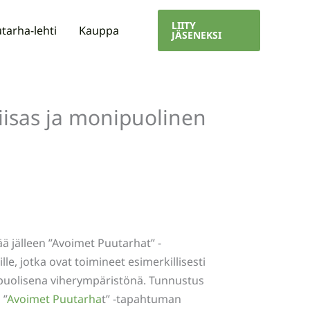
LIITY
tarha-lehti
Kauppa
JÄSENEKSI
iisas ja monipuolinen
ä jälleen ”Avoimet Puutarhat” -
e, jotka ovat toimineet esimerkillisesti
ipuolisena viherympäristönä. Tunnustus
 ”
Avoimet Puutarha
t” -tapahtuman