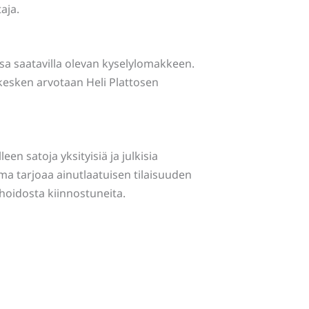
aja.
ssa saatavilla olevan kyselylomakkeen.
kesken arvotaan Heli Plattosen
en satoja yksityisiä ja julkisia
a tarjoaa ainutlaatuisen tilaisuuden
hoidosta kiinnostuneita.