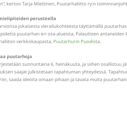
n”,
kertoo Tarja Miettinen, Puutarhaliitto ry:n toiminnanjoht
mielipiteiden perusteella
arvionsa jokaisesta vierailukohteesta täyttämällä puutarha
pidettä puutarhan eri osa-alueista. Palautteen antaneiden 
haliiton verkkokaupasta,
Puutarhurin Puodista
.
taa puutarhoja
stetään sunnuntaina 6. heinäkuuta, ja siihen osallistuu jälle
uksen saajat julkistetaan tapahtuman yhteydessä. Tapahtum
iin, saada ideoita omaan pihaan ja tavata muita puutarhan