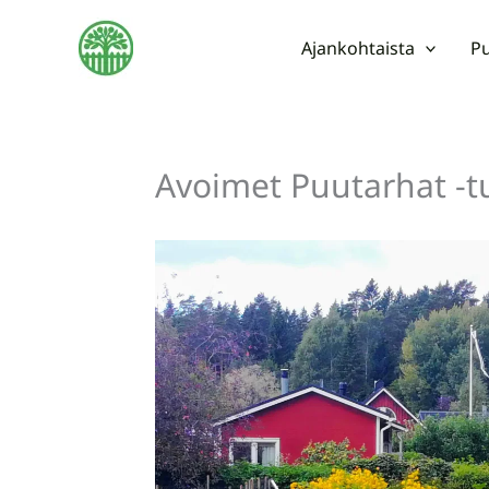
Siirry
sisältöön
Ajankohtaista
Pu
Avoimet Puutarhat -t