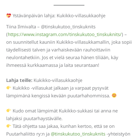
Ystävänpäivän lahja: Kukikko‑villasukkaohje
Tiina Ilmivalta – @tinskukutoo_tinskuknits
(
https://www.instagram.com/tinskukutoo_tinskuknits/
) –
on suunnitellut kauniin Kukikko‑villasukkamallin, joka sopii
täydellisesti talven ja varhaiskevään rauhoittaviin
neulontahetkiin. Jos et vielä seuraa hänen tiliään, käy
ihmeessä kurkkaamassa ja laita seurantaan!
Lahja teille:
Kukikko‑villasukkaohje
Kukikko -villasukat jalkaan ja varpaat pysyvät
lämpimänä kengissä kevään puutarhahommissa.
Kudo omat lämpimät Kukikko‑sukkasi tai anna ne
lahjaksi puutarhaystävälle.
Tätä ohjetta saa jakaa, kunhan kertoo, että se on
Puutarhaliitto ry:n ja
@tinskukutoo_tinskuknits
-yhteistyön