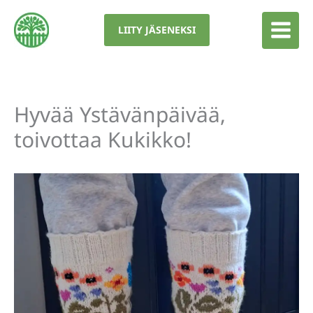
Siirry
sisältöön
LIITY JÄSENEKSI
Hyvää Ystävänpäivää,
toivottaa Kukikko!