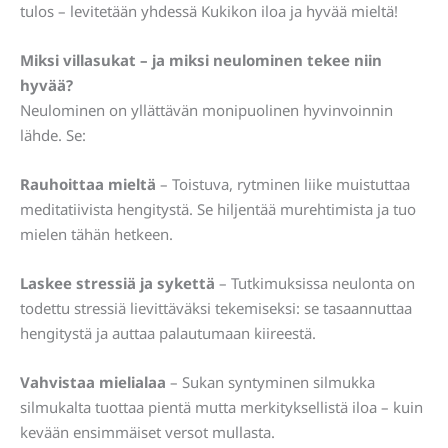
tulos – levitetään yhdessä Kukikon iloa ja hyvää mieltä!
Miksi villasukat – ja miksi neulominen tekee niin
hyvää?
Neulominen on yllättävän monipuolinen hyvinvoinnin
lähde. Se:
Rauhoittaa mieltä
– Toistuva, rytminen liike muistuttaa
meditatiivista hengitystä. Se hiljentää murehtimista ja tuo
mielen tähän hetkeen.
Laskee stressiä ja sykettä
– Tutkimuksissa neulonta on
todettu stressiä lievittäväksi tekemiseksi: se tasaannuttaa
hengitystä ja auttaa palautumaan kiireestä.
Vahvistaa mielialaa
– Sukan syntyminen silmukka
silmukalta tuottaa pientä mutta merkityksellistä iloa – kuin
kevään ensimmäiset versot mullasta.