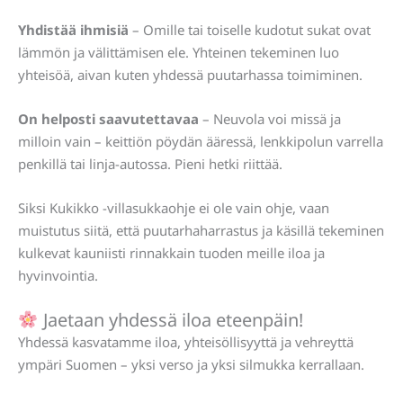
Yhdistää ihmisiä
– Omille tai toiselle kudotut sukat ovat
lämmön ja välittämisen ele. Yhteinen tekeminen luo
yhteisöä, aivan kuten yhdessä puutarhassa toimiminen.
On helposti saavutettavaa
– Neuvola voi missä ja
milloin vain – keittiön pöydän ääressä, lenkkipolun varrella
penkillä tai linja-autossa. Pieni hetki riittää.
Siksi Kukikko -villasukkaohje ei ole vain ohje, vaan
muistutus siitä, että puutarhaharrastus ja käsillä tekeminen
kulkevat kauniisti rinnakkain tuoden meille iloa ja
hyvinvointia.
Jaetaan yhdessä iloa eteenpäin!
Yhdessä kasvatamme iloa, yhteisöllisyyttä ja vehreyttä
ympäri Suomen – yksi verso ja yksi silmukka kerrallaan.