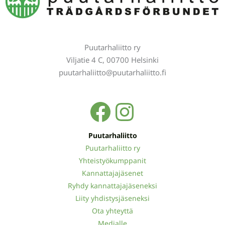
Puutarhaliitto ry
Viljatie 4 C, 00700 Helsinki
puutarhaliitto@puutarhaliitto.fi
Facebook
Instagra
Puutarhaliitto
Puutarhaliitto ry
Yhteistyökumppanit
Kannattajajäsenet
Ryhdy kannattajajäseneksi
Liity yhdistysjäseneksi
Ota yhteyttä
Medialle