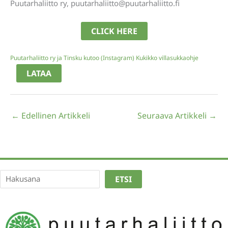
Puutarhaliitto ry, puutarhaliitto@puutarhaliitto.fi
CLICK HERE
Puutarhaliitto ry ja Tinsku kutoo (Instagram) Kukikko villasukkaohje
LATAA
←
Edellinen Artikkeli
Seuraava Artikkeli
→
Etsi
ETSI