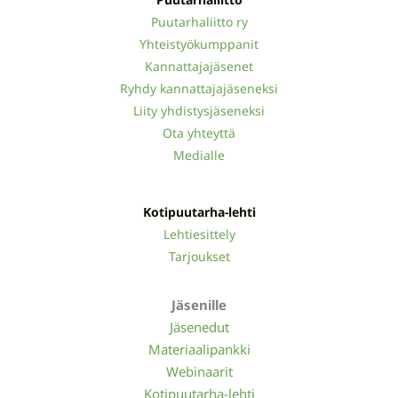
Puutarhaliitto ry
Yhteistyökumppanit
Kannattajajäsenet
Ryhdy kannattajajäseneksi
Liity yhdistysjäseneksi
Ota yhteyttä
Medialle
Kotipuutarha-lehti
Lehtiesittely
Tarjoukset
Jäsenille
Jäsenedut
Materiaalipankki
Webinaarit
Kotipuutarha-lehti