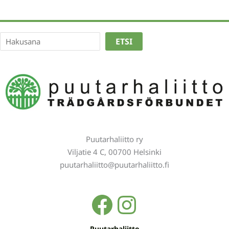
Etsi
ETSI
Puutarhaliitto ry
Viljatie 4 C, 00700 Helsinki
puutarhaliitto@puutarhaliitto.fi
Facebook
Instagra
Puutarhaliitto