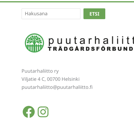
Etsi
ETSI
Puutarhaliitto ry
Viljatie 4 C, 00700 Helsinki
puutarhaliitto@puutarhaliitto.fi
Facebook
Instagram