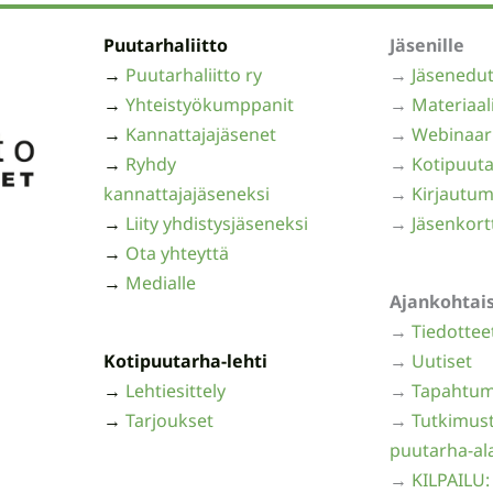
Puutarhaliitto
Jäsenille
→
Puutarhaliitto ry
→
Jäsenedu
→
Yhteistyökumppanit
→
Materiaal
→
Kannattajajäsenet
→
Webinaar
→
Ryhdy
→
Kotipuuta
kannattajajäseneksi
→
Kirjautum
→
Liity yhdistysjäseneksi
→
Jäsenkort
→
Ota yhteyttä
→
Medialle
Ajankohtai
→
Tiedottee
Kotipuutarha-lehti
→
Uutiset
→
Lehtiesittely
→
Tapahtum
→
Tarjoukset
→
Tutkimust
puutarha-al
→
KILPAILU: