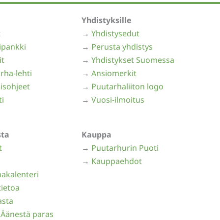
Yhdistyksille
t
→
Yhdistysedut
ipankki
→
Perusta yhdistys
it
→
Yhdistykset Suomessa
rha-lehti
→
Ansiomerkit
isohjeet
→
Puutarhaliiton logo
ti
→
Vuosi-ilmoitus
sta
Kauppa
t
→
Puutarhurin Puoti
→
Kauppaehdot
akalenteri
ietoa
asta
 Äänestä paras