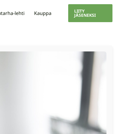
LIITY
tarha-lehti
Kauppa
JÄSENEKSI