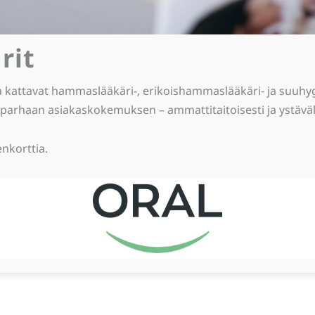
rit
a kattavat hammaslääkäri-, erikoishammaslääkäri- ja suuhyg
parhaan asiakaskokemuksen – ammattitaitoisesti ja ystävälli
nkorttia.