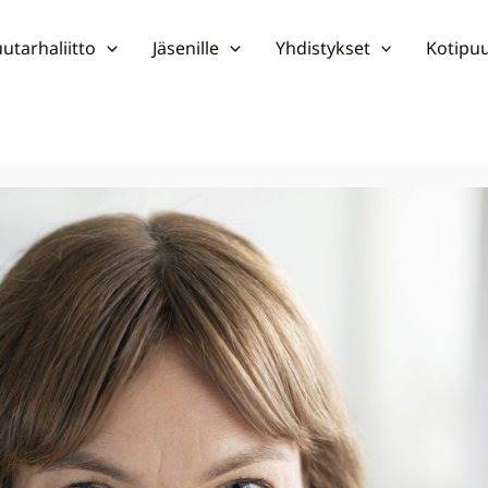
utarhaliitto
Jäsenille
Yhdistykset
Kotipuu