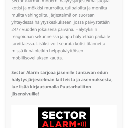
Sector Alarmin moderni hälytysjärjestelmä suojaa
kotisi ja mökkisi murroilta, tulipaloilta ja monilta
muilta vahingoilta. Järjestelmä on suoraan
yhteydessä hälytyskeskukseen, jossa päivystetään
24/7 vuoden jokaisena päivänä. Hälytyksiin
reagoidaan sekunneissa ja apu hälytetään paikalle
tarvittaessa. Lisäksi voit seurata kotisi tilannetta
missä ikinä oletkin helppokäyttöisen
mobiilisovelluksen kautta.
Sector Alarm tarjoaa jäsenille tuntuvan edun
hälytysjärjestelmän laitteista ja asennuksesta,
lue lisää kirjautumalla Puutarhaliiton
jäsensivuille!