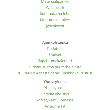
Materiaalipankki
Webinaarit
Kotipuutarha-lehti
Kirjautumisohjeet
Jäsenkortti
Ajankohtaista
Tiedotteet
Uutiset
Tapahtumakalenteri
Tutkimustietoa puutarha-alasta
KILPAILU: Äänestä paras Kukikko -piirustus!
Yhdistyksille
Yhdistysedut
Perusta yhdistys
Yhdistykset Suomessa
Ansiomerkit