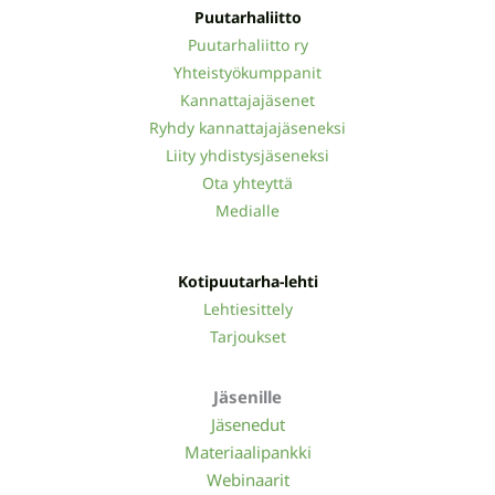
Puutarhaliitto
Puutarhaliitto ry
Yhteistyökumppanit
Kannattajajäsenet
Ryhdy kannattajajäseneksi
Liity yhdistysjäseneksi
Ota yhteyttä
Medialle
Kotipuutarha-lehti
Lehtiesittely
Tarjoukset
Jäsenille
Jäsenedut
Materiaalipankki
Webinaarit