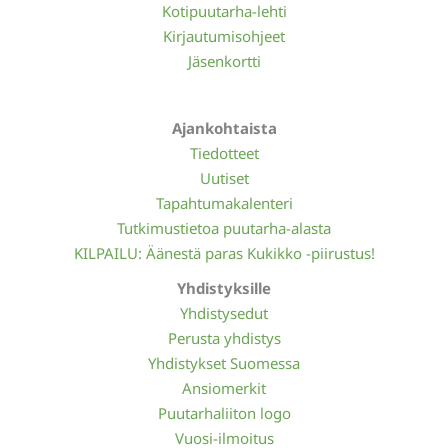
Kotipuutarha-lehti
Kirjautumisohjeet
Jäsenkortti
Ajankohtaista
Tiedotteet
Uutiset
Tapahtumakalenteri
Tutkimustietoa puutarha-alasta
KILPAILU: Äänestä paras Kukikko -piirustus!
Yhdistyksille
Yhdistysedut
Perusta yhdistys
Yhdistykset Suomessa
Ansiomerkit
Puutarhaliiton logo
Vuosi-ilmoitus