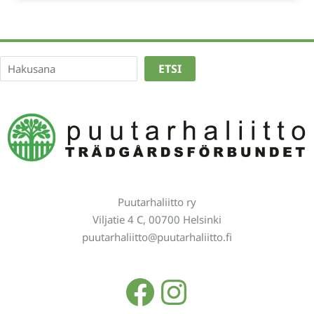
Etsi
ETSI
Puutarhaliitto ry
Viljatie 4 C, 00700 Helsinki
puutarhaliitto@puutarhaliitto.fi
Facebook
Instagra