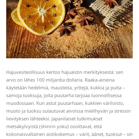
Hajuvesiteollisuus kertoo hajuaistin merkityksestä: sen
arvo on lähes 100 miljardia dollaria. Raaka-aineina
käytetään hedelmiä, mausteita, yrttejä, kukkia ja puita –
samoja tuoksuja, joita puutarha tarjoaa luonnollisessa
muodossaan. Kun astut puutarhaan, kukkien väriloisto,
muoto ja tuoksu sulautuvat aivoissa mielihyvän ja stressin
lievityksen lähteeksi. Japanilaiset tutkimukset
metsäkylvyistä (shinrin yoku) osoittavat, että
kokonaisvaltainen aistikokemus – värit, äänet, tuoksut – on