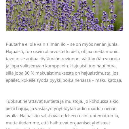
Puutarha ei ole vain silmän ilo – se on myös nenän juhla.
Hajuaisti, tuo usein aliarvostettu aisti, ohjaa meitä monin
tavoin: se auttaa löytämään ravinnon, välttämään vaaroja
ja jopa valitsemaan kumppanin. Hajuaisti tuo nautintoa,
sillä jopa 80 % makuaistimuksesta on hajuaistimusta. Jos
epäilet, kokeile syödä pyykkipoika nenässä – maku katoaa.
Tuoksut herättävät tunteita ja muistoja. Jo kohdussa sikiö
aistii hajuja, ja vastasyntynyt löytää äidin maidon nenän
avulla. Hajuaistin salat ovat edelleen osin tuntemattomia,
mutta tiedämme, että haihtuvat orgaaniset yhdisteet