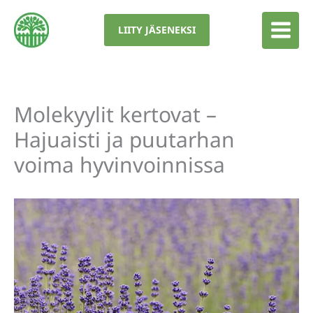
Siirry
sisältöön
LIITY JÄSENEKSI
Molekyylit kertovat –
Hajuaisti ja puutarhan
voima hyvinvoinnissa