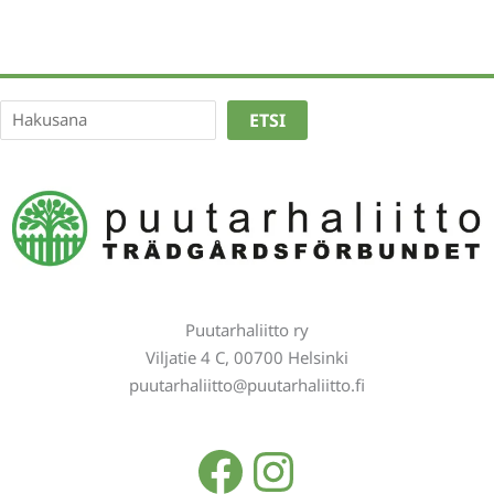
Etsi
ETSI
Puutarhaliitto ry
Viljatie 4 C, 00700 Helsinki
puutarhaliitto@puutarhaliitto.fi
Facebook
Instagra