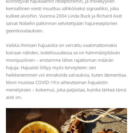
kiinnittyvät hajukäämin reseptoreihin, ja molekyylien
kemiallinen viesti muuttuu sähköiseksi signaaliksi, joka
kulkee aivoihin. Vuonna 2004 Linda Buck ja Richard Axel
saivat Nobelin palkinnon selvitettyään hajureseptorien
geenikoodauksen.
Vaikka ihmisen hajuaistia on verrattu vaatimattomaksi
koiraan nähden, todellisuudessa se on hämmästyttävän
monipuolinen – erotamme lähes rajattoman määrän
hajuja. Hajuaisti liittyy myös terveyteen: sen
heikkeneminen voi ennakoida sairauksia, kuten dementiaa.
Moni muistaa COVID-19:n aiheuttaman hajuaistin
menetyksen – kokemus, joka paljastaa, kuinka tärkeä tämä
aisti on.