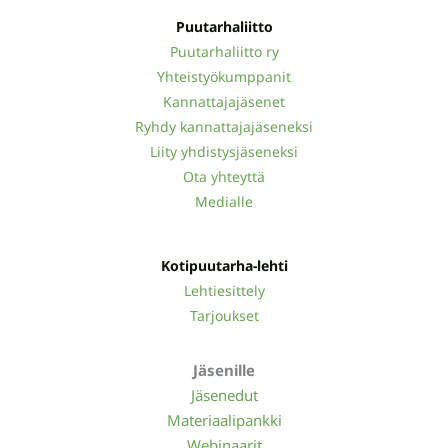
Puutarhaliitto
Puutarhaliitto ry
Yhteistyökumppanit
Kannattajajäsenet
Ryhdy kannattajajäseneksi
Liity yhdistysjäseneksi
Ota yhteyttä
Medialle
Kotipuutarha-lehti
Lehtiesittely
Tarjoukset
Jäsenille
Jäsenedut
Materiaalipankki
Webinaarit