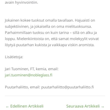
avain hyvinvointiin.
Jokainen kokee tuoksut omalla tavallaan. Hajuaisti on
subjektiivinen, ja jokaisella on oma mielituoksunsa.
Parhaimmillaan tuoksu on kuin tarina – sillä on alku ja
loppu. Mielenkiintoista on, että samat molekyylit voivat
löytyä puutarhan kukista ja vaikkapa viskin aromista.
Lisätietoja:
Jari Tuominen, FT, kemia, email:
jari.tuominen@nobleglass.fi
Puutarhaliitto, email: puutarhaliitto@puutarhaliitto.fi
←
Edellinen Artikkeli
Seuraava Artikkeli
→