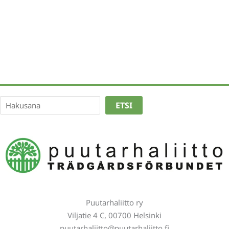
mukana
Etsi
ETSI
Puutarhaliitto ry
Viljatie 4 C, 00700 Helsinki
puutarhaliitto@puutarhaliitto.fi