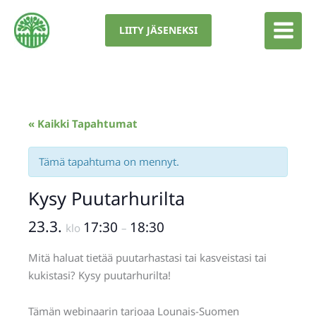
Siirry
sisältöön
LIITY JÄSENEKSI
« Kaikki Tapahtumat
Tämä tapahtuma on mennyt.
Kysy Puutarhurilta
23.3.
17:30
18:30
klo
–
Mitä haluat tietää puutarhastasi tai kasveistasi tai
kukistasi? Kysy puutarhurilta!
Tämän webinaarin tarjoaa Lounais-Suomen