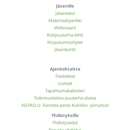
Jäsenille
Jäsenedut
Materiaalipankki
Webinaarit
Kotipuutarha-lehti
Kirjautumisohjeet
Jäsenkortti
Ajankohtaista
Tiedotteet
Uutiset
Tapahtumakalenteri
Tutkimustietoa puutarha-alasta
KILPAILU: Äänestä paras Kukikko -piirustus!
Yhdistyksille
Yhdistysedut
Perusta yhdistys