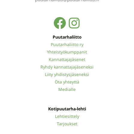
Facebook
Instagra
Puutarhaliitto
Puutarhaliitto ry
Yhteistyökumppanit
Kannattajajäsenet
Ryhdy kannattajajäseneksi
Liity yhdistysjäseneksi
Ota yhteyttä
Medialle
Kotipuutarha-lehti
Lehtiesittely
Tarjoukset