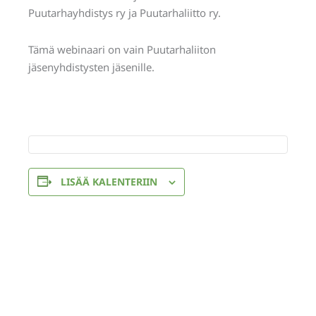
Puutarhayhdistys ry ja Puutarhaliitto ry.
Tämä webinaari on vain Puutarhaliiton
jäsenyhdistysten jäsenille.
LISÄÄ KALENTERIIN
Tapahtuma
«
Kevätmessut
navigointi
Rakennusmessut,
2026,
Jyväskylän
Puutarhaliiton
Puutarhaseura
osasto 6c10
»