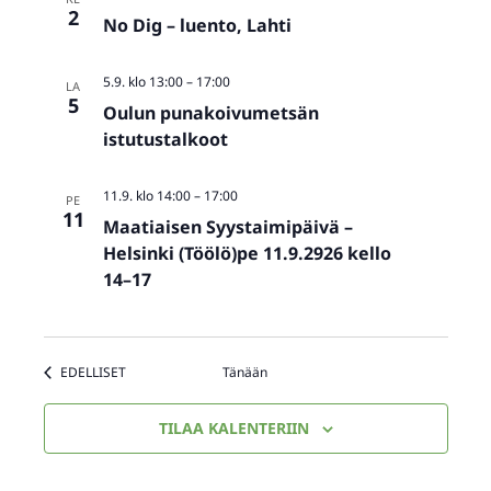
2
No Dig – luento, Lahti
5.9. klo 13:00
–
17:00
LA
5
Oulun punakoivumetsän
istutustalkoot
11.9. klo 14:00
–
17:00
PE
11
Maatiaisen Syystaimipäivä –
Helsinki (Töölö)pe 11.9.2926 kello
14–17
TAPAHTUMAT
EDELLISET
Tänään
TILAA KALENTERIIN