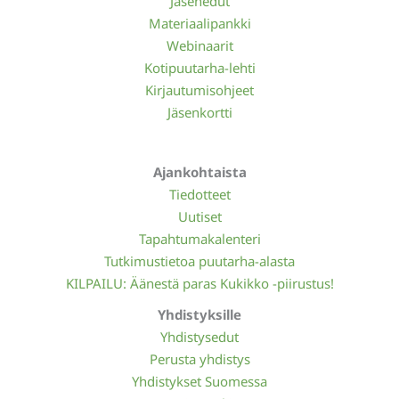
Jäsenedut
Materiaalipankki
Webinaarit
Kotipuutarha-lehti
Kirjautumisohjeet
Jäsenkortti
Ajankohtaista
Tiedotteet
Uutiset
Tapahtumakalenteri
Tutkimustietoa puutarha-alasta
KILPAILU: Äänestä paras Kukikko -piirustus!
Yhdistyksille
Yhdistysedut
Perusta yhdistys
Yhdistykset Suomessa