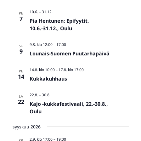
10.6.
–
31.12.
PE
7
Pia Hentunen: Epifyytit,
10.6.-31.12., Oulu
9.8. klo 12:00
–
17:00
SU
9
Lounais-Suomen Puutarhapäivä
14.8. klo 10:00
–
17.8. klo 17:00
PE
14
Kukkakuhhaus
22.8.
–
30.8.
LA
22
Kajo -kukkafestivaali, 22.-30.8.,
Oulu
syyskuu 2026
2.9. klo 17:00
–
19:00
KE