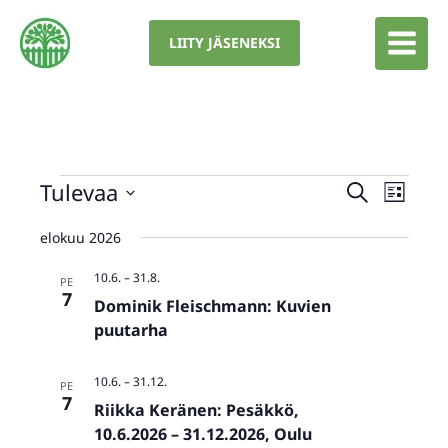
Siirry
sisältöön
LIITY JÄSENEKSI
Tapahtumat
Tulevaa
Tapahtumat
Tapaht
ETSI
LISTA
Etsi
Views
Valitse
elokuu 2026
aja
Navigat
päivä.
Näkymät
10.6.
–
31.8.
PE
navigointi
7
Dominik Fleischmann: Kuvien
puutarha
10.6.
–
31.12.
PE
7
Riikka Keränen: Pesäkkö,
10.6.2026 – 31.12.2026, Oulu