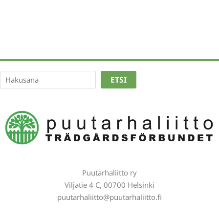
Etsi
ETSI
Puutarhaliitto ry
Viljatie 4 C, 00700 Helsinki
puutarhaliitto@puutarhaliitto.fi