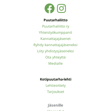
Facebook
Instagra
Puutarhaliitto
Puutarhaliitto ry
Yhteistyökumppanit
Kannattajajäsenet
Ryhdy kannattajajäseneksi
Liity yhdistysjäseneksi
Ota yhteyttä
Medialle
Kotipuutarha-lehti
Lehtiesittely
Tarjoukset
Jäsenille