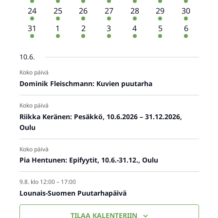
tapahtumat
tapahtumat
tapahtumat
tapahtumat
tapahtumat
tapahtumat
tapahtum
4
4
4
4
4
4
4
24
25
26
27
28
29
30
tapahtumat
tapahtumat
tapahtumat
tapahtumat
tapahtumat
tapahtumat
tapahtum
3
2
3
2
2
3
2
31
1
2
3
4
5
6
tapahtumat
tapahtumat
tapahtumat
tapahtumat
tapahtumat
tapahtumat
tapahtu
10.6.
Koko päivä
Dominik Fleischmann: Kuvien puutarha
Koko päivä
Riikka Keränen: Pesäkkö, 10.6.2026 – 31.12.2026,
Oulu
Koko päivä
Pia Hentunen: Epifyytit, 10.6.-31.12., Oulu
9.8. klo 12:00
–
17:00
Lounais-Suomen Puutarhapäivä
TILAA KALENTERIIN