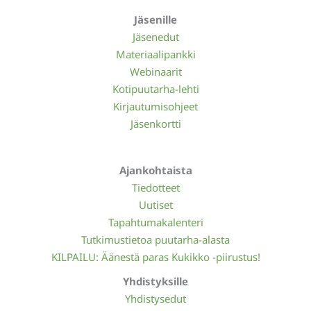
Jäsenille
Jäsenedut
Materiaalipankki
Webinaarit
Kotipuutarha-lehti
Kirjautumisohjeet
Jäsenkortti
Ajankohtaista
Tiedotteet
Uutiset
Tapahtumakalenteri
Tutkimustietoa puutarha-alasta
KILPAILU: Äänestä paras Kukikko -piirustus!
Yhdistyksille
Yhdistysedut