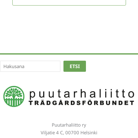
Etsi
ETSI
Puutarhaliitto ry
Viljatie 4 C, 00700 Helsinki