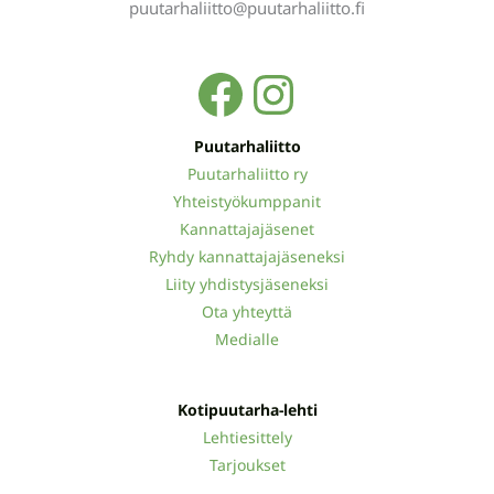
puutarhaliitto@puutarhaliitto.fi
Facebook
Instagra
Puutarhaliitto
Puutarhaliitto ry
Yhteistyökumppanit
Kannattajajäsenet
Ryhdy kannattajajäseneksi
Liity yhdistysjäseneksi
Ota yhteyttä
Medialle
Kotipuutarha-lehti
Lehtiesittely
Tarjoukset