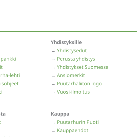
Yhdistyksille
t
→
Yhdistysedut
ipankki
→
Perusta yhdistys
it
→
Yhdistykset Suomessa
rha-lehti
→
Ansiomerkit
isohjeet
→
Puutarhaliiton logo
ti
→
Vuosi-ilmoitus
sta
Kauppa
t
→
Puutarhurin Puoti
→
Kauppaehdot