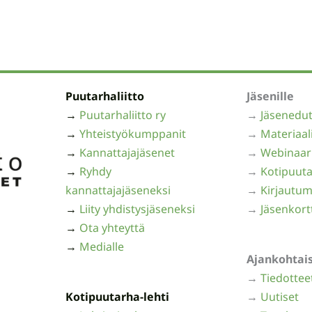
Puutarhaliitto
Jäsenille
→
Puutarhaliitto ry
→
Jäsenedu
→
Yhteistyökumppanit
→
Materiaal
→
Kannattajajäsenet
→
Webinaar
→
Ryhdy
→
Kotipuuta
kannattajajäseneksi
→
Kirjautum
→
Liity yhdistysjäseneksi
→
Jäsenkort
→
Ota yhteyttä
→
Medialle
Ajankohtai
→
Tiedottee
Kotipuutarha-lehti
→
Uutiset