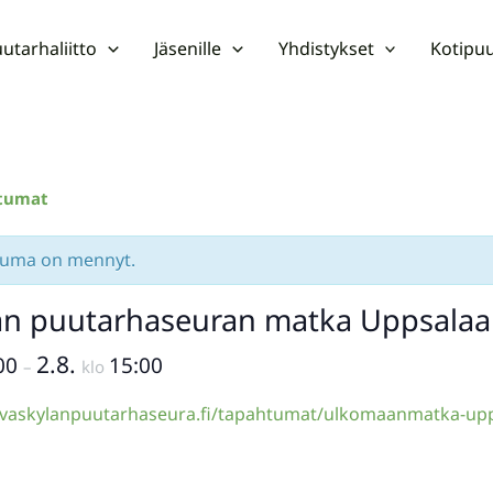
utarhaliitto
Jäsenille
Yhdistykset
Kotipuu
htumat
tuma on mennyt.
län puutarhaseuran matka Uppsala
2.8.
00
15:00
–
klo
yvaskylanpuutarhaseura.fi/tapahtumat/ulkomaanmatka-upp