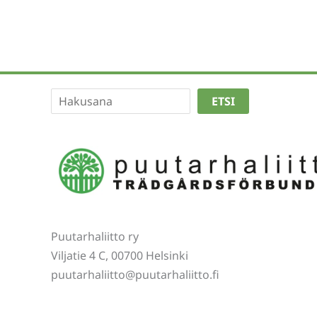
Etsi
ETSI
Puutarhaliitto ry
Viljatie 4 C, 00700 Helsinki
puutarhaliitto@puutarhaliitto.fi