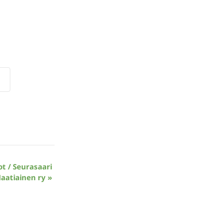
ot / Seurasaari
Maatiainen ry
»