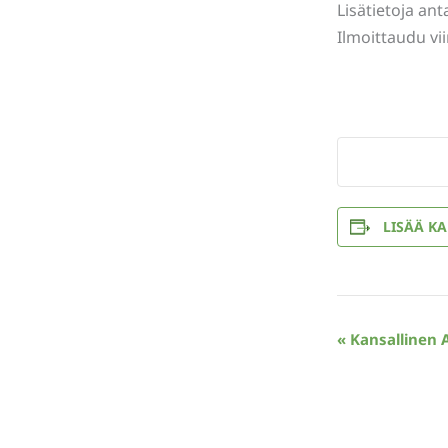
Lisätietoja an
Ilmoittaudu vi
LISÄÄ KA
Tapahtuma
«
Kansallinen 
navigointi