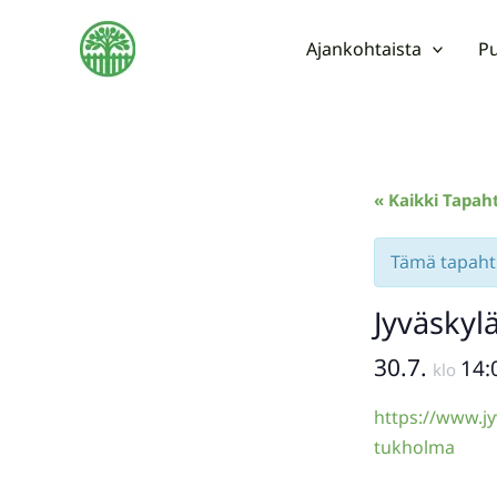
Siirry
sisältöön
Ajankohtaista
Pu
« Kaikki Tapa
Tämä tapah
Jyväsky
30.7.
14:
klo
https://www.j
tukholma