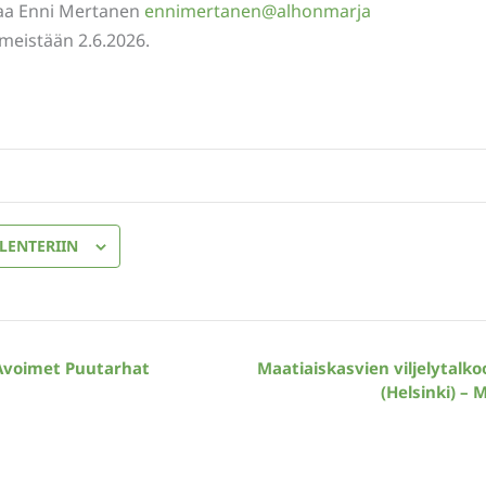
taa Enni Mertanen
ennimertanen@alhonmarja
imeistään 2.6.2026.
LENTERIIN
Avoimet Puutarhat
Maatiaiskasvien viljelytalko
(Helsinki) – 