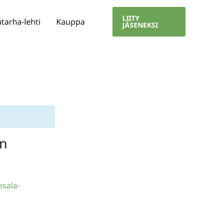
LIITY
tarha-lehti
Kauppa
JÄSENEKSI
an
sala-