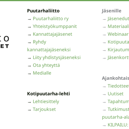
Puutarhaliitto
Jäsenille
→
Puutarhaliitto ry
→
Jäsenedu
→
Yhteistyökumppanit
→
Materiaal
→
Kannattajajäsenet
→
Webinaar
→
Ryhdy
→
Kotipuuta
kannattajajäseneksi
→
Kirjautum
→
Liity yhdistysjäseneksi
→
Jäsenkort
→
Ota yhteyttä
→
Medialle
Ajankohtai
→
Tiedottee
Kotipuutarha-lehti
→
Uutiset
→
Lehtiesittely
→
Tapahtum
→
Tarjoukset
→
Tutkimust
puutarha-al
→
KILPAILU: