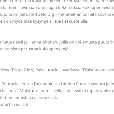
telmä tarkoittaa kukkapenkkien tekemistä ilman maan kai
an kahden savimaan omistajan kokemuksia kukkapenkeistä 
a, joita on perustettu No Dig – menetelmin tai niitä sovelt
een on myös tilaa kysymyksille ja keskustelulle.
a Katja Päivä ja Hanna Ahonen, joilla on kokemusta puutar
ista tavoista perustaa kukkapenkkejä.
ssa Trion (2.krs) Palvelutorin Lavatilassa. Tilaisuus on avoi
 Puutarhaseuraa Facebookissa Lahden Puutarhaseura ja I
haseura. Muistuttelemme siellä lähestyvistä tapahtumista
stemme eduista ja alennuksista.
tarhaseura.fi