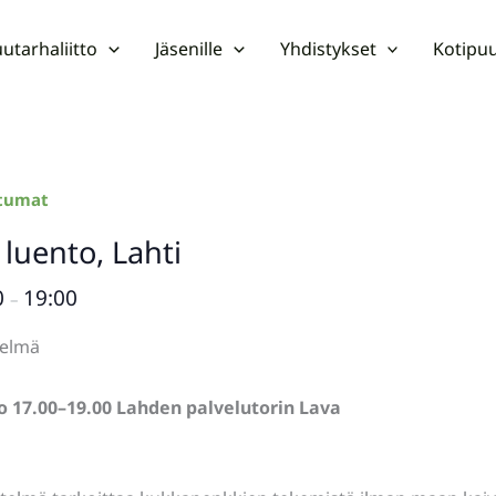
utarhaliitto
Jäsenille
Yhdistykset
Kotipuu
htumat
 luento, Lahti
0
19:00
–
telmä
lo 17.00–19.00 Lahden palvelutorin Lava