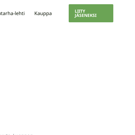
LIITY
tarha-lehti
Kauppa
JÄSENEKSI