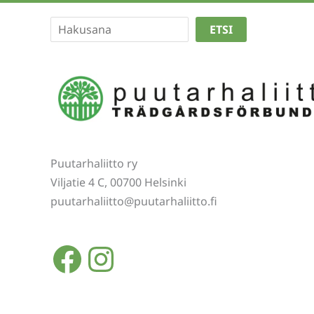
Etsi
ETSI
Puutarhaliitto ry
Viljatie 4 C, 00700 Helsinki
puutarhaliitto@puutarhaliitto.fi
Facebook
Instagram