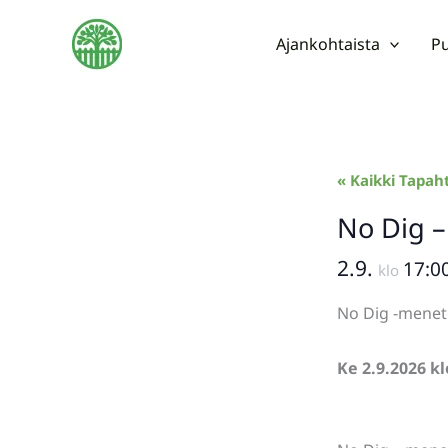
Siirry
sisältöön
Ajankohtaista
Pu
« Kaikki Tapa
No Dig –
2.9.
17:0
klo
No Dig -mene
Ke 2.9.2026 k