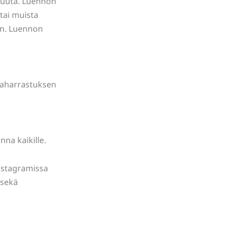
vuuta. Luennon
tai muista
aen. Luennon
haharrastuksen
nna kaikille.
nstagramissa
 sekä