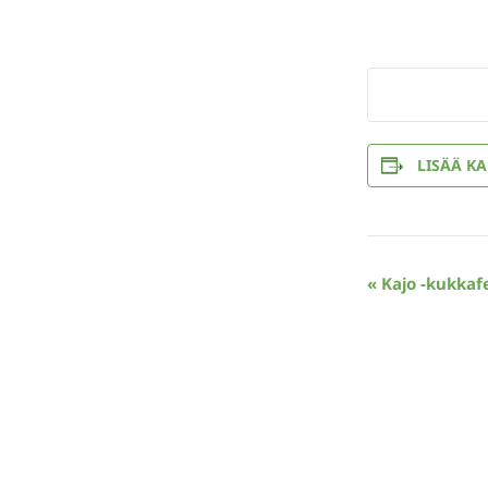
LISÄÄ KA
Tapahtuma
«
Kajo -kukkafes
navigointi