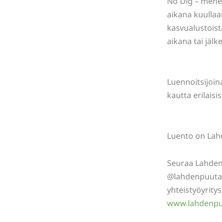
No Dig – mene
aikana kuulla
kasvualustoist
aikana tai jälk
Luennoitsijoin
kautta erilais
Luento on Lahde
Seuraa Lahden
@lahdenpuutar
yhteistyöyrity
www.lahdenpuu