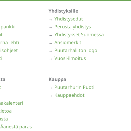
Yhdistyksille
t
→
Yhdistysedut
ipankki
→
Perusta yhdistys
it
→
Yhdistykset Suomessa
rha-lehti
→
Ansiomerkit
isohjeet
→
Puutarhaliiton logo
ti
→
Vuosi-ilmoitus
sta
Kauppa
t
→
Puutarhurin Puoti
→
Kauppaehdot
akalenteri
ietoa
asta
 Äänestä paras