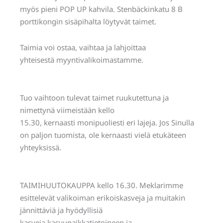
myös pieni POP UP kahvila. Stenbäckinkatu 8 B
porttikongin sisäpihalta löytyvät taimet.
Taimia voi ostaa, vaihtaa ja lahjoittaa
yhteisestä myyntivalikoimastamme.
Tuo vaihtoon tulevat taimet ruukutettuna ja
nimettynä viimeistään kello
15.30, kernaasti monipuoliesti eri lajeja. Jos Sinulla
on paljon tuomista, ole kernaasti vielä etukäteen
yhteyksissä.
TAIMIHUUTOKAUPPA kello 16.30. Meklarimme
esittelevät valikoiman erikoiskasveja ja muitakin
jännittäviä ja hyödyllisiä
kasveja kasvupaikkatietoineen ja