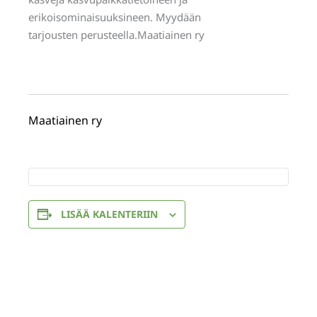
erikoisominaisuuksineen. Myydään
tarjousten perusteella.Maatiainen ry
Maatiainen ry
LISÄÄ KALENTERIIN
Tapahtuma
«
Maatiaiskasvien
Lapua Kukkii -
navigointi
viljelytalkoot /
puutarhamessut