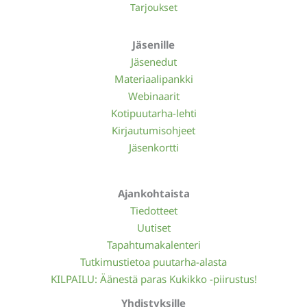
Tarjoukset
Jäsenille
Jäsenedut
Materiaalipankki
Webinaarit
Kotipuutarha-lehti
Kirjautumisohjeet
Jäsenkortti
Ajankohtaista
Tiedotteet
Uutiset
Tapahtumakalenteri
Tutkimustietoa puutarha-alasta
KILPAILU: Äänestä paras Kukikko -piirustus!
Yhdistyksille