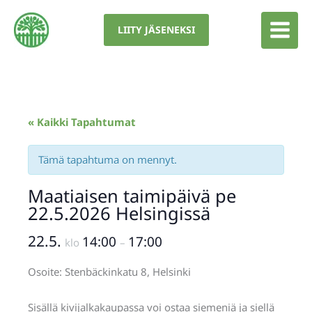
Siirry
sisältöön
LIITY JÄSENEKSI
« Kaikki Tapahtumat
Tämä tapahtuma on mennyt.
Maatiaisen taimipäivä pe
22.5.2026 Helsingissä
22.5.
14:00
17:00
klo
–
Osoite: Stenbäckinkatu 8, Helsinki
Sisällä kivijalkakaupassa voi ostaa siemeniä ja siellä