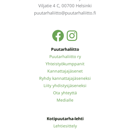
Viljatie 4 C, 00700 Helsinki
puutarhaliitto@puutarhaliitto.fi
Facebook
Instagra
Puutarhaliitto
Puutarhaliitto ry
Yhteistyökumppanit
Kannattajajäsenet
Ryhdy kannattajajäseneksi
Liity yhdistysjäseneksi
Ota yhteyttä
Medialle
Kotipuutarha-lehti
Lehtiesittely