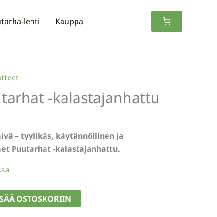
tarha-lehti
Kauppa
tteet
tarhat -kalastajanhattu
vä – tyylikäs, käytännöllinen ja
met Puutarhat -kalastajanhattu.
ssa
ISÄÄ OSTOSKORIIN