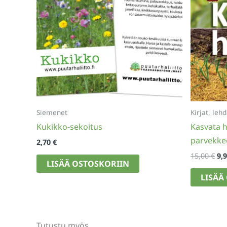
Siemenet
Kirjat, lehd
Kukikko-sekoitus
Kasvata he
parvekkee
2,70
€
Al
15,00
€
9,
LISÄÄ OSTOSKORIIN
hi
oli:
LISÄÄ
15,
Tutustu myös