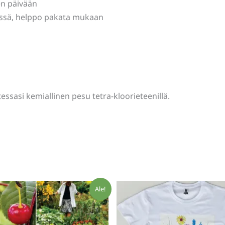
en päivään
ässä, helppo pakata mukaan
essasi kemiallinen pesu tetra-kloorieteenillä.
Ale!