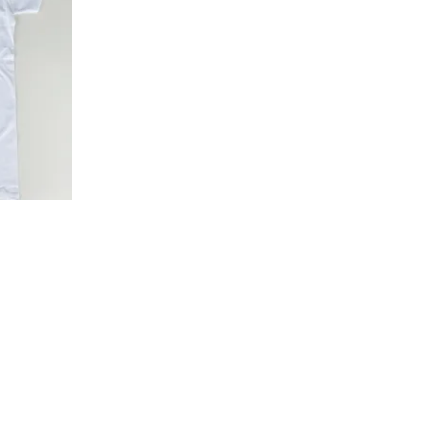
la
i
lma.