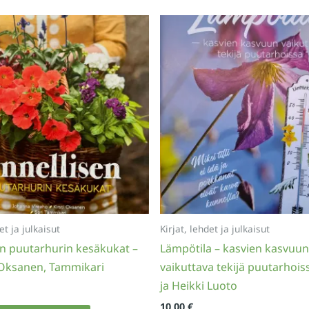
tehdä
valinna
tuottee
sivulla.
et ja julkaisut
Kirjat, lehdet ja julkaisut
n puutarhurin kesäkukat –
Lämpötila – kasvien kasvuun
 Oksanen, Tammikari
vaikuttava tekijä puutarhois
ja Heikki Luoto
10,00
€