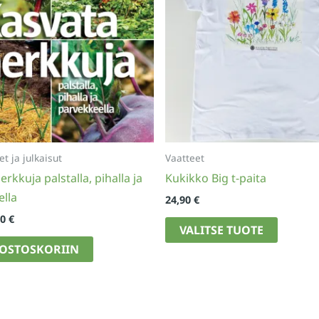
et ja julkaisut
Vaatteet
rkkuja palstalla, pihalla ja
Kukikko Big t-paita
lla
24,90
€
kuperäinen
Nykyinen
90
€
Tällä
VALITSE TUOTE
nta
hinta
tuotteel
on:
 OSTOSKORIIN
00 €.
9,90 €.
on
useamp
muunne
Voit