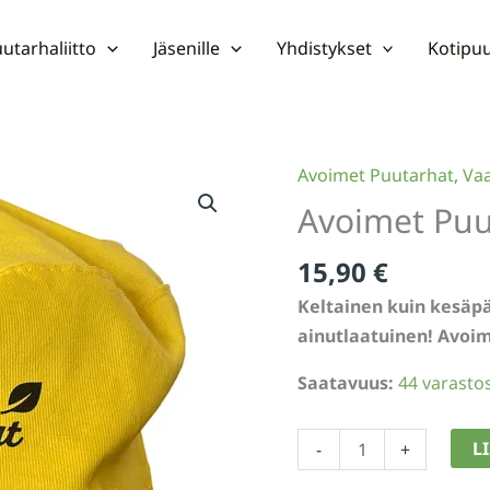
utarhaliitto
Jäsenille
Yhdistykset
Kotipuu
Avoimet Puutarhat
,
Vaa
Avoimet Puu
15,90
€
Keltainen kuin kesäpäi
ainutlaatuinen! Avoi
Saatavuus:
44 varasto
Avoimet
L
-
+
Puutarhat