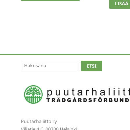
LISÄÄ
Etsi
ETSI
Puutarhaliitto ry
Viljatie 4 C, 00700 Helsinki