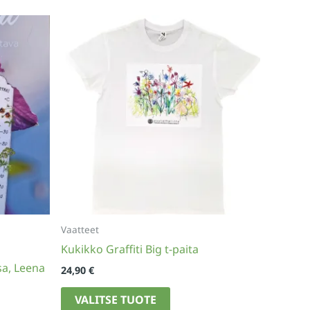
t
n
Vaatteet
Kukikko Graffiti Big t-paita
sa, Leena
24,90
€
Tällä
VALITSE TUOTE
tuotteella