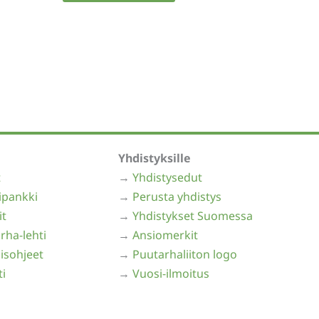
on
useampi
muunnelma.
Voit
tehdä
valinnat
tuotteen
sivulla.
Yhdistyksille
t
→
Yhdistysedut
ipankki
→
Perusta yhdistys
it
→
Yhdistykset Suomessa
rha-lehti
→
Ansiomerkit
isohjeet
→
Puutarhaliiton logo
ti
→
Vuosi-ilmoitus