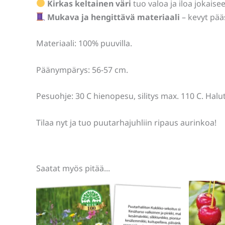
Kirkas keltainen väri
tuo valoa ja iloa jokaise
Mukava ja hengittävä materiaali
– kevyt pä
Materiaali: 100% puuvilla.
Päänympärys: 56-57 cm.
Pesuohje: 30 C hienopesu, silitys max. 110 C. Halut
Tilaa nyt ja tuo puutarhajuhliin ripaus aurinkoa!
Saatat myös pitää...