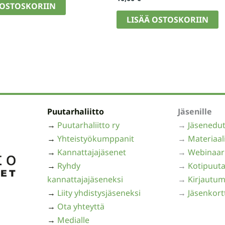
 OSTOSKORIIN
LISÄÄ OSTOSKORIIN
Puutarhaliitto
Jäsenille
→
Puutarhaliitto ry
→
Jäsenedu
→
Yhteistyökumppanit
→
Materiaal
→
Kannattajajäsenet
→
Webinaar
→
Ryhdy
→
Kotipuuta
kannattajajäseneksi
→
Kirjautum
→
Liity yhdistysjäseneksi
→
Jäsenkort
→
Ota yhteyttä
→
Medialle