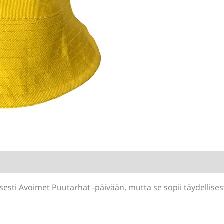
-
kalastajanhattu
määrä
sesti Avoimet Puutarhat -päivään, mutta se sopii täydellises