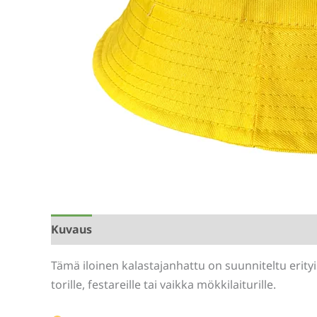
Kuvaus
Lisätiedot
Arviot (0)
Tämä iloinen kalastajanhattu on suunniteltu erityi
torille, festareille tai vaikka mökkilaiturille.