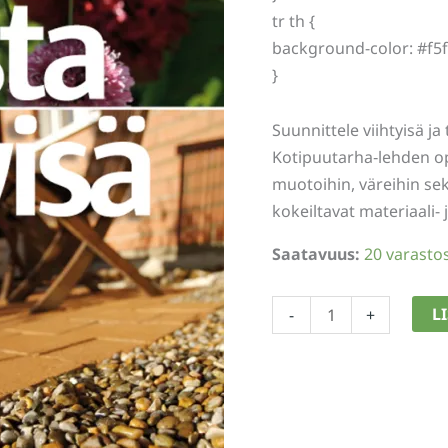
tr th {
background-color: #f5f
}
Suunnittele viihtyisä ja
Kotipuutarha‑lehden o
muotoihin, väreihin sek
kokeiltavat materiaali- j
Saatavuus:
20 varasto
Pihasta
L
-
+
viihtyisä
määrä