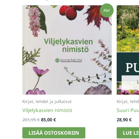
Ale!
Kirjat, lehdet ja julkaisut
Kirjat, lehd
Viljelykasvien nimistö
Suuri Puu
Alkuperäinen
Nykyinen
201,95
€
85,00
€
28,90
€
hinta
hinta
oli:
on:
LISÄÄ OSTOSKORIIN
LUE L
201,95 €.
85,00 €.