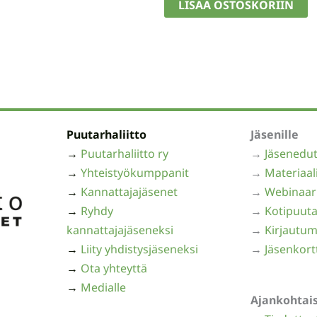
LISÄÄ OSTOSKORIIN
17,90 €.
15,00 €.
Puutarhaliitto
Jäsenille
→
Puutarhaliitto ry
→
Jäsenedu
→
Yhteistyökumppanit
→
Materiaal
→
Kannattajajäsenet
→
Webinaar
→
Ryhdy
→
Kotipuuta
kannattajajäseneksi
→
Kirjautum
→
Liity yhdistysjäseneksi
→
Jäsenkort
→
Ota yhteyttä
→
Medialle
Ajankohtai