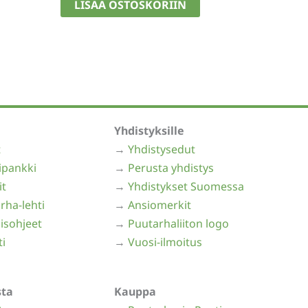
LISÄÄ OSTOSKORIIN
15,00 €.
12,50 €.
Yhdistyksille
t
→
Yhdistysedut
ipankki
→
Perusta yhdistys
it
→
Yhdistykset Suomessa
rha-lehti
→
Ansiomerkit
isohjeet
→
Puutarhaliiton logo
ti
→
Vuosi-ilmoitus
sta
Kauppa