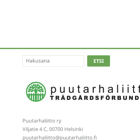
Etsi
ETSI
Puutarhaliitto ry
Viljatie 4 C, 00700 Helsinki
puutarhaliitto@puutarhaliitto.fi