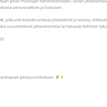
ään pihan muotojen hahmottamiseen, värien yhdistämiseen 
t pihasta persoonallisen ja kutsuvan.
it
, joilla voit kokeilla erilaisia yhdistelmiä ja testata, milla
jotka suunnittelevat piharemonttia tai haluavat kehittää nykyi
352
 – parempaan pihasuunnitteluun.