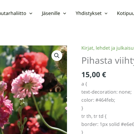
utarhaliitto
Jäsenille
Yhdistykset
Kotipuu
Kirjat, lehdet ja julkaisu
Pihasta viiht
15,00
€
a {
text-decoration: none;
color: #464feb;
}
tr th, tr td {
border: 1px solid #e6e
}