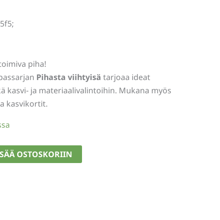
5f5;
 toimiva piha!
passarjan
Pihasta viihtyisä
tarjoaa ideat
ä kasvi‑ ja materiaalivalintoihin. Mukana myös
a kasvikortit.
ssa
ISÄÄ OSTOSKORIIN