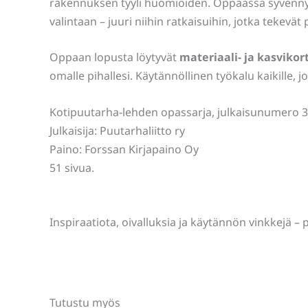
rakennuksen tyyli huomioiden. Oppaassa syvennyt
valintaan – juuri niihin ratkaisuihin, jotka tekevä
Oppaan lopusta löytyvät
materiaali- ja kasvikort
omalle pihallesi. Käytännöllinen työkalu kaikille, 
Kotipuutarha‑lehden opassarja, julkaisunumero 
Julkaisija: Puutarhaliitto ry
Paino: Forssan Kirjapaino Oy
51 sivua.
Inspiraatiota, oivalluksia ja käytännön vinkkejä
Tutustu myös