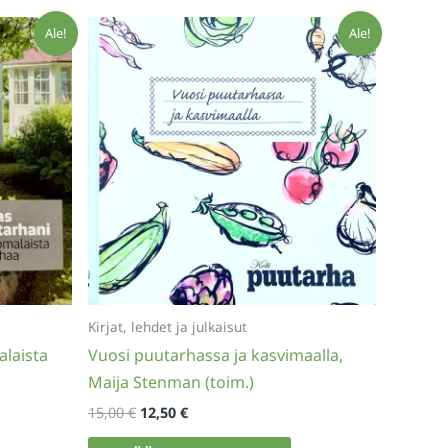
Ale!
Ale!
Kirjat, lehdet ja julkaisut
laista
Vuosi puutarhassa ja kasvimaalla,
Maija Stenman (toim.)
Alkuperäinen
Nykyinen
15,00
€
12,50
€
hinta
hinta
oli:
on: