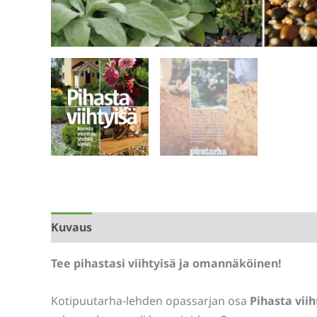
Kuvaus
Arviot (0)
Tee pihastasi viihtyisä ja omannäköinen!
Kotipuutarha‑lehden opassarjan osa
Pihasta viih