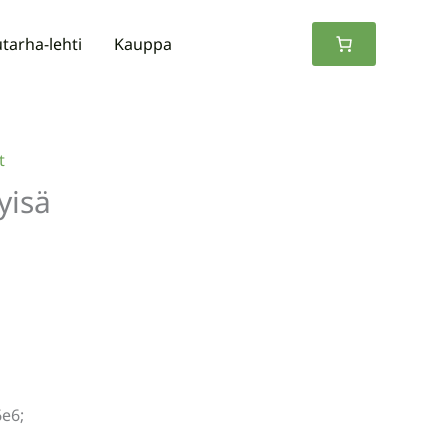
tarha-lehti
Kauppa
t
yisä
6e6;