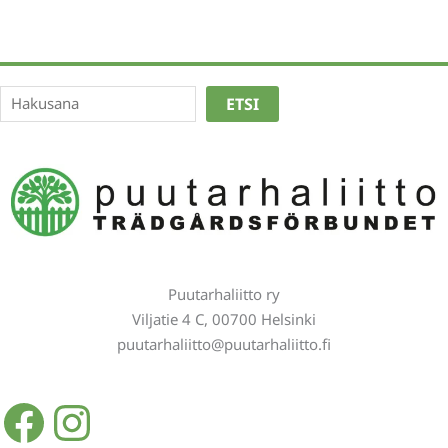
Etsi
ETSI
Puutarhaliitto ry
Viljatie 4 C, 00700 Helsinki
puutarhaliitto@puutarhaliitto.fi
Facebook
Instagram