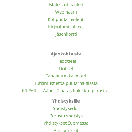
Materiaalipankki
Webinaarit
Kotipuutarha-lehti
Kirjautumisohjeet
Jäsenkortti
Ajankohtaista
Tiedotteet
Uutiset
Tapahtumakalenteri
Tutkimustietoa puutarha-alasta
KILPAILU: Äänestä paras Kukikko -piirustus!
Yhdistyksille
Yhdistysedut
Perusta yhdistys
Yhdistykset Suomessa
Ansiomerkit