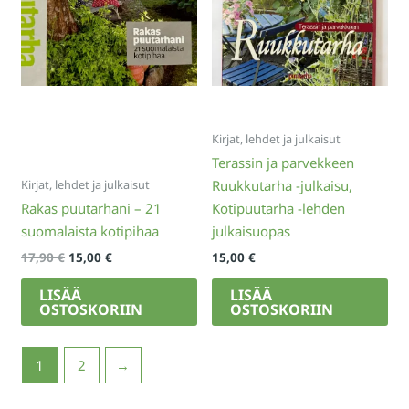
Kirjat, lehdet ja julkaisut
Terassin ja parvekkeen
Kirjat, lehdet ja julkaisut
Ruukkutarha -julkaisu,
Rakas puutarhani – 21
Kotipuutarha -lehden
suomalaista kotipihaa
julkaisuopas
Alkuperäinen
Nykyinen
17,90
€
15,00
€
15,00
€
hinta
hinta
oli:
on:
LISÄÄ
LISÄÄ
17,90 €.
15,00 €.
OSTOSKORIIN
OSTOSKORIIN
1
2
→