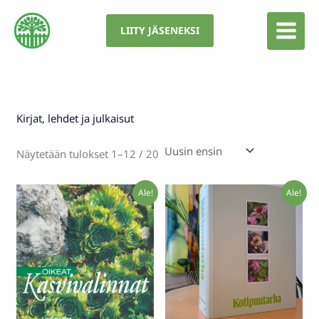
Siirry
sisältöön
LIITY JÄSENEKSI
Kirjat, lehdet ja julkaisut
Sorted
Näytetään tulokset 1–12 / 20
by
latest
Ale!
Ale!