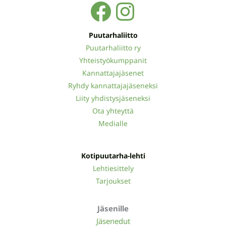
Facebook
Instagra
Puutarhaliitto
Puutarhaliitto ry
Yhteistyökumppanit
Kannattajajäsenet
Ryhdy kannattajajäseneksi
Liity yhdistysjäseneksi
Ota yhteyttä
Medialle
Kotipuutarha-lehti
Lehtiesittely
Tarjoukset
Jäsenille
Jäsenedut