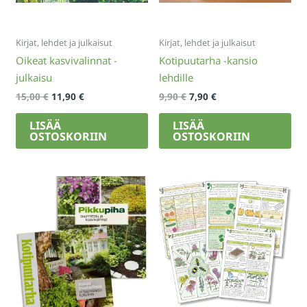
Kirjat, lehdet ja julkaisut
Kirjat, lehdet ja julkaisut
Oikeat kasvivalinnat -
Kotipuutarha -kansio
julkaisu
lehdille
Alkuperäinen
Nykyinen
Alkuperäinen
Nykyinen
15,00
€
11,90
€
9,90
€
7,90
€
hinta
hinta
hinta
hinta
oli:
on:
oli:
on:
LISÄÄ
LISÄÄ
15,00 €.
11,90 €.
9,90 €.
7,90 €.
OSTOSKORIIN
OSTOSKORIIN