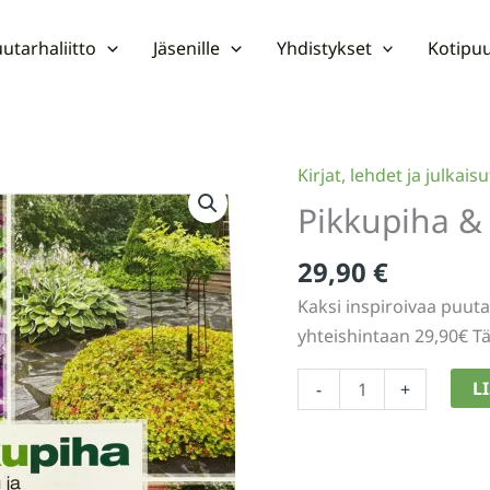
utarhaliitto
Jäsenille
Yhdistykset
Kotipuu
Kirjat, lehdet ja julkaisu
Pikkupiha &
29,90
€
Kaksi inspiroivaa puuta
yhteishintaan 29,90€ Tä
Pikkupiha
L
-
+
&
Rakas
puutarhani