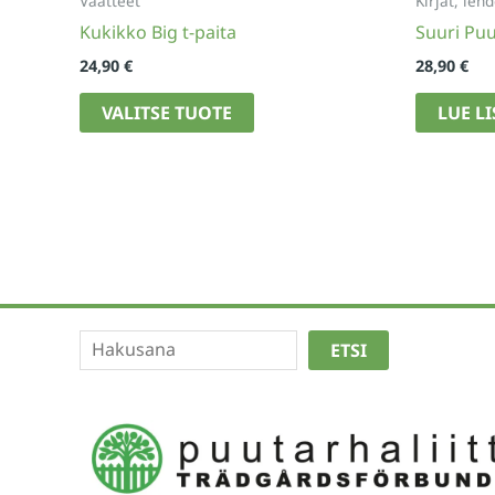
Vaatteet
Kirjat, lehd
Kukikko Big t-paita
Suuri Puu
24,90
€
28,90
€
Tällä
VALITSE TUOTE
LUE L
tuotteella
on
useampi
muunnelma.
Voit
tehdä
valinnat
tuotteen
Etsi
ETSI
sivulla.