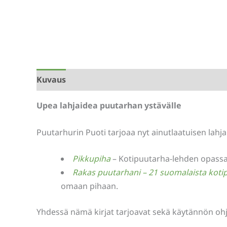
Kuvaus
Lisätiedot
Arviot (0)
Upea lahjaidea puutarhan ystävälle
Puutarhurin Puoti tarjoaa nyt ainutlaatuisen lahjap
Pikkupiha
– Kotipuutarha-lehden opassarj
Rakas puutarhani – 21 suomalaista koti
omaan pihaan.
Yhdessä nämä kirjat tarjoavat sekä käytännön ohje