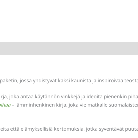
aketin, jossa yhdistyvät kaksi kaunista ja inspiroivaa teost
a, joka antaa käytännön vinkkejä ja ideoita pienenkin piha
pihaa
– lämminhenkinen kirja, joka vie matkalle suomalaiste
ita että elämyksellisiä kertomuksia, jotka syventävät puuta