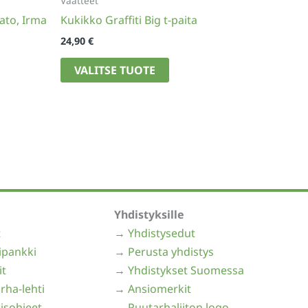
Vaatteet
 sato, Irma
Kukikko Graffiti Big t-paita
24,90
€
Tällä
VALITSE TUOTE
tuotteella
on
useampi
muunnelma.
Voit
tehdä
valinnat
tuotteen
Yhdistyksille
sivulla.
t
→
Yhdistysedut
ipankki
→
Perusta yhdistys
it
→
Yhdistykset Suomessa
rha-lehti
→
Ansiomerkit
isohjeet
→
Puutarhaliiton logo