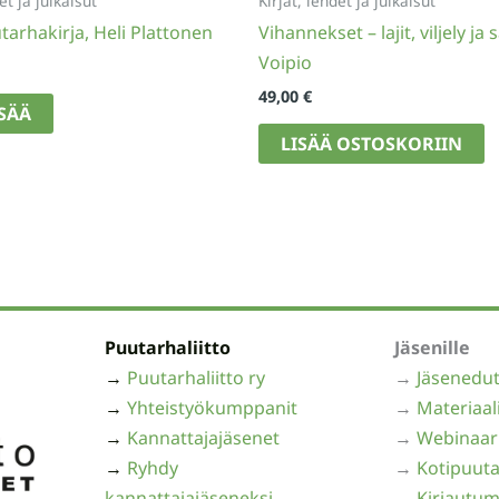
et ja julkaisut
Kirjat, lehdet ja julkaisut
tarhakirja, Heli Plattonen
Vihannekset – lajit, viljely ja
Voipio
49,00
€
ISÄÄ
LISÄÄ OSTOSKORIIN
Puutarhaliitto
Jäsenille
→
Puutarhaliitto ry
→
Jäsenedu
→
Yhteistyökumppanit
→
Materiaal
→
Kannattajajäsenet
→
Webinaar
→
Ryhdy
→
Kotipuuta
kannattajajäseneksi
→
Kirjautum