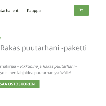
tarha-lehti
Kauppa
t
 Rakas puutarhani -paketti
rhakirjaa –
Pikkupiha
ja
Rakas puutarhani
–
ydellinen lahjaidea puutarhan ystävälle!
ISÄÄ OSTOSKORIIN