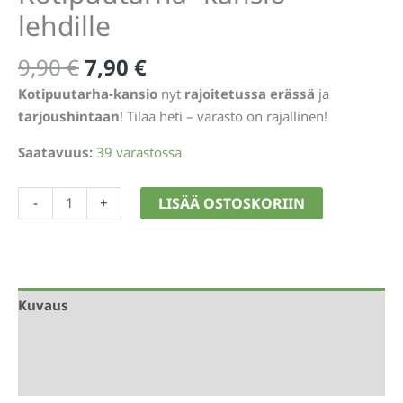
lehdille
Alkuperäinen
Nykyinen
9,90
€
7,90
€
hinta
hinta
Kotipuutarha-kansio
nyt
rajoitetussa erässä
ja
oli:
on:
tarjoushintaan
! Tilaa heti – varasto on rajallinen!
9,90 €.
7,90 €.
Saatavuus:
39 varastossa
Kotipuutarha
LISÄÄ OSTOSKORIIN
-
+
-
kansio
lehdille
määrä
Kuvaus
Lisätiedot
Arviot (0)