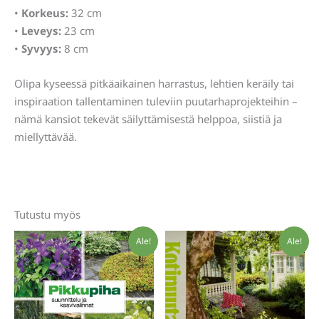
•
Korkeus:
32 cm
•
Leveys:
23 cm
•
Syvyys:
8 cm
Olipa kyseessä pitkäaikainen harrastus, lehtien keräily tai
inspiraation tallentaminen tuleviin puutarhaprojekteihin –
nämä kansiot tekevät säilyttämisestä helppoa, siistiä ja
miellyttävää.
Tutustu myös
Ale!
Ale!