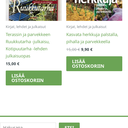
Kirjat, lehdet ja julkaisut
Kirjat, lehdet ja julkaisut
Terassin ja parvekkeen
Kasvata herkkuja palstalla,
Ruukkutarha -julkaisu,
pihalla ja parvekkeella
Kotipuutarha -lehden
Alkuperäinen
Nykyinen
15,00
€
9,90
€
hinta
hinta
julkaisuopas
oli:
on:
LISÄÄ
15,00
€
15,00 €.
9,90 €.
OSTOSKORIIN
LISÄÄ
OSTOSKORIIN
Etsi
ETSI