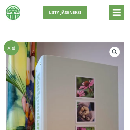
Siirry
sisältöön
LIITY JÄSENEKSI
Ale!