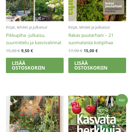
Kirjat, lehdet ja julkaisut
Kirjat, lehdet ja julkaisut
Pikkupiha -julkaisu,
Rakas puutarhani – 21
suunnittelu ja kasvivalinnat
suomalaista kotipihaa
Alkuperäinen
Nykyinen
Alkuperäinen
Nykyinen
15,00
€
9,50
€
17,90
€
15,00
€
hinta
hinta
hinta
hinta
oli:
on:
oli:
on:
LISÄÄ
LISÄÄ
15,00 €.
9,50 €.
17,90 €.
15,00 €.
OSTOSKORIIN
OSTOSKORIIN
Ale!