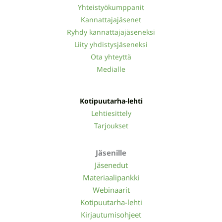
Yhteistyökumppanit
Kannattajajäsenet
Ryhdy kannattajajäseneksi
Liity yhdistysjäseneksi
Ota yhteyttä
Medialle
Kotipuutarha-lehti
Lehtiesittely
Tarjoukset
Jäsenille
Jäsenedut
Materiaalipankki
Webinaarit
Kotipuutarha-lehti
Kirjautumisohjeet