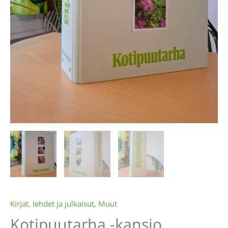
Kirjat, lehdet ja julkaisut
,
Muut
Kotipuutarha -kansio