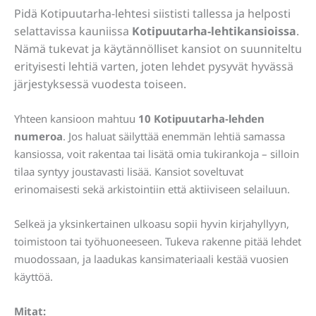
Pidä Kotipuutarha-lehtesi siististi tallessa ja helposti
selattavissa kauniissa
Kotipuutarha‑lehtikansioissa
.
Nämä tukevat ja käytännölliset kansiot on suunniteltu
erityisesti lehtiä varten, joten lehdet pysyvät hyvässä
järjestyksessä vuodesta toiseen.
Yhteen kansioon mahtuu
10 Kotipuutarha‑lehden
numeroa
. Jos haluat säilyttää enemmän lehtiä samassa
kansiossa, voit rakentaa tai lisätä omia tukirankoja – silloin
tilaa syntyy joustavasti lisää. Kansiot soveltuvat
erinomaisesti sekä arkistointiin että aktiiviseen selailuun.
Selkeä ja yksinkertainen ulkoasu sopii hyvin kirjahyllyyn,
toimistoon tai työhuoneeseen. Tukeva rakenne pitää lehdet
muodossaan, ja laadukas kansimateriaali kestää vuosien
käyttöä.
Mitat: