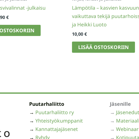
svivalinnat -julkaisu
Lämpötila – kasvien kasvuun
vaikuttava tekijä puutarhois
kuperäinen
Nykyinen
,90
€
nta
hinta
ja Heikki Luoto
on:
 OSTOSKORIIN
00 €.
11,90 €.
10,00
€
LISÄÄ OSTOSKORIIN
Puutarhaliitto
Jäsenille
→
Puutarhaliitto ry
→
Jäsenedu
→
Yhteistyökumppanit
→
Materiaal
→
Kannattajajäsenet
→
Webinaar
→
Ryhdy
→
Kotipuuta