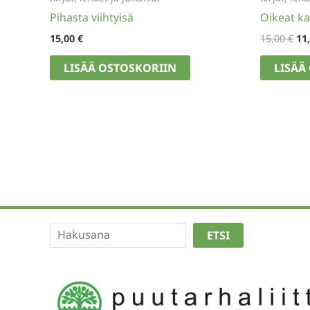
Pihasta viihtyisä
Oikeat ka
Al
15,00
€
15,00
€
11
hi
oli:
LISÄÄ OSTOSKORIIN
LISÄÄ
15,
Etsi
ETSI