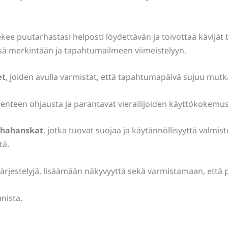
kee puutarhastasi helposti löydettävän ja toivottaa kävijät 
isä merkintään ja tapahtumailmeen viimeistelyyn.
et
, joiden avulla varmistat, että tapahtumapäivä sujuu mutka
kenteen ohjausta ja parantavat vierailijoiden käyttökokemus
rhahanskat
, jotka tuovat suojaa ja käytännöllisyyttä valmis
tä.
estelyjä, lisäämään näkyvyyttä sekä varmistamaan, että puut
nista.