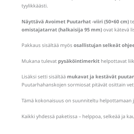
tyylikkäästi.
Näyttävä Avoimet Puutarhat -viiri (50×60 cm)
te
omistajatarrat (halkaisija 95 mm)
ovat kätevä l
Pakkaus sisältää myös
osallistujan selkeät ohje
Mukana tulevat
pysäköintimerkit
helpottavat lii
Lisäksi setti sisältää
mukavat ja kestävät puuta
Puutarhahanskojen sormiosat pitävät osittain vet
Tämä kokonaisuus on suunniteltu helpottamaan järj
Kaikki yhdessä paketissa – helppoa, selkeää ja kau