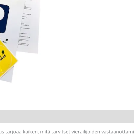
-
tarvikepaketti
määrä
 tarjoaa kaiken, mitä tarvitset vierailijoiden vastaanottam