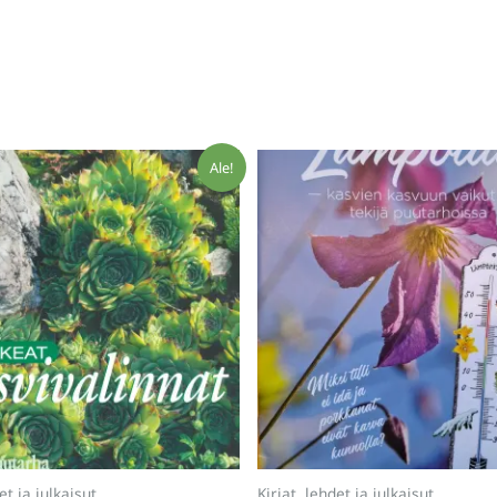
Ale!
et ja julkaisut
Kirjat, lehdet ja julkaisut