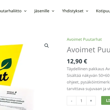
utarhaliitto
Jäsenille
Yhdistykset
Kotipuu
Avoimet Puutarhat
Avoimet Puut
12,90
€
Täydellinen pakkaus Av
Sisältää näkyvän 50×60 
ohjeet, pysäköintimerk
tarvittava sujuvaan ja 
Avoimet
L
-
+
Puutarhat