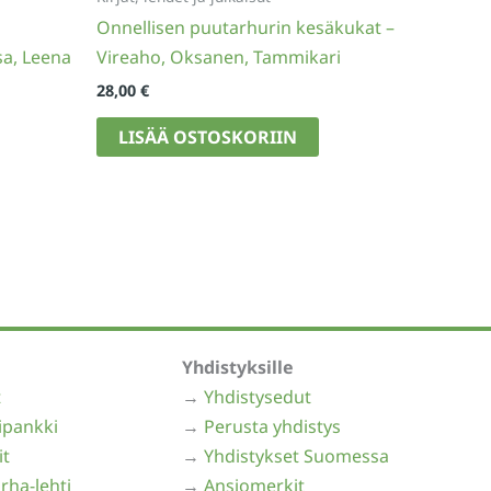
Onnellisen puutarhurin kesäkukat –
sa, Leena
Vireaho, Oksanen, Tammikari
28,00
€
LISÄÄ OSTOSKORIIN
Yhdistyksille
t
→
Yhdistysedut
ipankki
→
Perusta yhdistys
it
→
Yhdistykset Suomessa
rha-lehti
→
Ansiomerkit