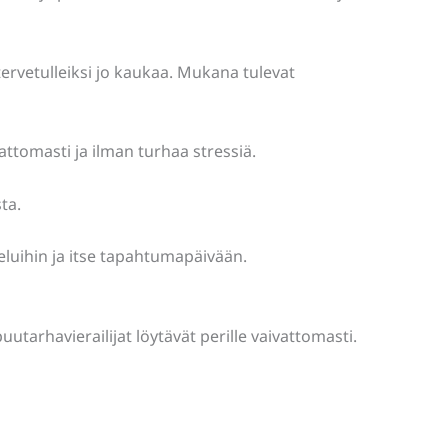
tervetulleiksi jo kaukaa. Mukana tulevat
ttomasti ja ilman turhaa stressiä.
ta.
teluihin ja itse tapahtumapäivään.
arhavierailijat löytävät perille vaivattomasti.