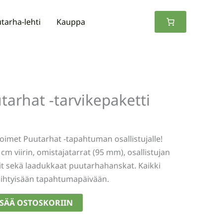
tarha-lehti
Kauppa
arhat -tarvikepaketti
oimet Puutarhat -tapahtuman osallistujalle!
cm viirin, omistajatarrat (95 mm), osallistujan
it sekä laadukkaat puutarhahanskat. Kaikki
viihtyisään tapahtumapäivään.
ISÄÄ OSTOSKORIIN