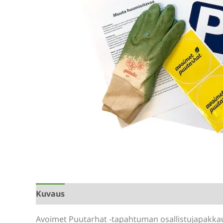
Kuvaus
Lisätiedot
Arviot (0)
Avoimet Puutarhat -tapahtuman osallistujapakkaus