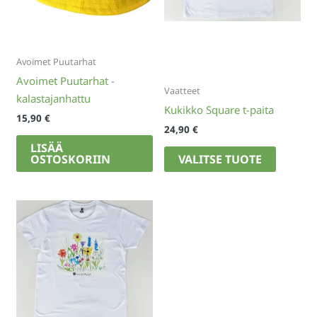
Avoimet Puutarhat
Avoimet Puutarhat -
Vaatteet
kalastajanhattu
Kukikko Square t-paita
15,90
€
24,90
€
LISÄÄ
Tällä
OSTOSKORIIN
VALITSE TUOTE
tuotteell
on
useampi
muunne
Voit
tehdä
valinnat
tuotteen
sivulla.