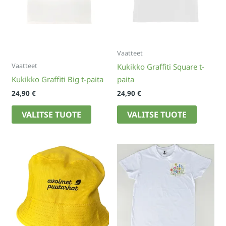
Vaatteet
Vaatteet
Kukikko Graffiti Square t-
Kukikko Graffiti Big t-paita
paita
24,90
€
24,90
€
Tällä
Tällä
VALITSE TUOTE
VALITSE TUOTE
tuotteella
tuotteell
on
on
useampi
useampi
muunnelma.
muunne
Voit
Voit
tehdä
tehdä
valinnat
valinnat
tuotteen
tuotteen
sivulla.
sivulla.