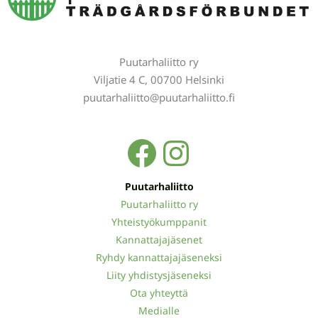
Puutarhaliitto ry
Viljatie 4 C, 00700 Helsinki
puutarhaliitto@puutarhaliitto.fi
Facebook
Instagra
Puutarhaliitto
Puutarhaliitto ry
Yhteistyökumppanit
Kannattajajäsenet
Ryhdy kannattajajäseneksi
Liity yhdistysjäseneksi
Ota yhteyttä
Medialle