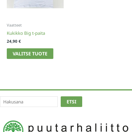
Vaatteet
Kukikko Big t-paita
24,90
€
Tällä
VALITSE TUOTE
tuotteella
on
useampi
muunnelma.
Voit
tehdä
Etsi
valinnat
ETSI
tuotteen
sivulla.