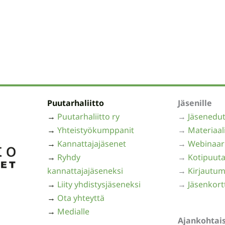
Puutarhaliitto
Jäsenille
→
Puutarhaliitto ry
→
Jäsenedu
→
Yhteistyökumppanit
→
Materiaal
→
Kannattajajäsenet
→
Webinaar
→
Ryhdy
→
Kotipuuta
kannattajajäseneksi
→
Kirjautum
→
Liity yhdistysjäseneksi
→
Jäsenkort
→
Ota yhteyttä
→
Medialle
Ajankohtai