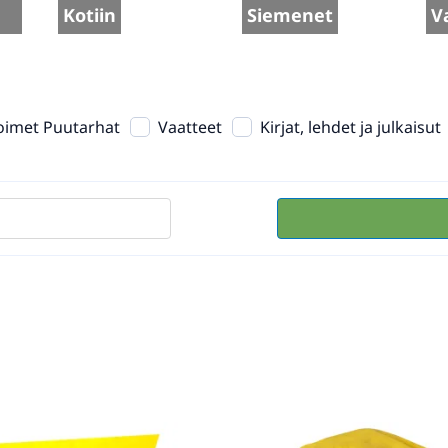
Kotiin
Siemenet
V
oimet Puutarhat
Vaatteet
Kirjat, lehdet ja julkaisut