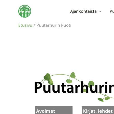
Siirry
sisältöön
Ajankohtaista
Pu
Etusivu
Puutarhurin Puoti
Avoimet
Kirjat, lehdet 