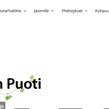
utarhaliitto
Jäsenille
Yhdistykset
Kotipuu
ja