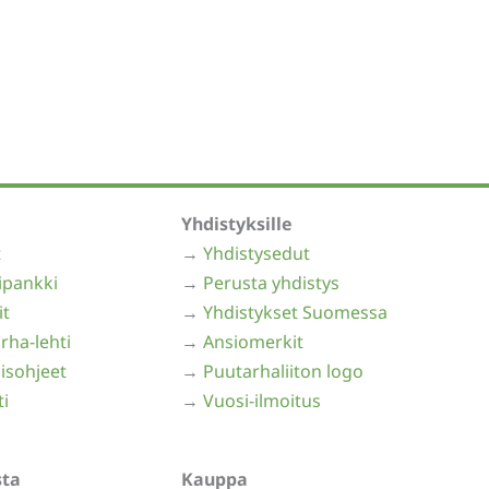
Yhdistyksille
t
→
Yhdistysedut
ipankki
→
Perusta yhdistys
it
→
Yhdistykset Suomessa
rha-lehti
→
Ansiomerkit
isohjeet
→
Puutarhaliiton logo
ti
→
Vuosi-ilmoitus
sta
Kauppa