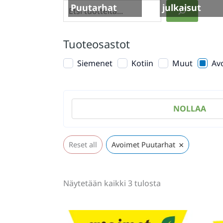
Etsi
Puutarhat
julkaisut
Tuoteosastot
Siemenet
Kotiin
Muut
Av
NOLLAA
×
Reset all
Avoimet Puutarhat
Sorted
Näytetään kaikki 3 tulosta
by
latest