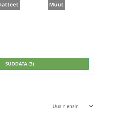
aatteet
Muut
SUODATA
(3)